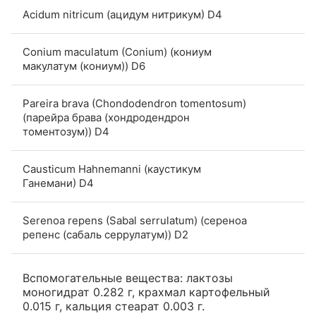
Acidum nitricum (ацидум нитрикум) D4
Conium maculatum (Conium) (кониум
макулатум (кониум)) D6
Pareira brava (Chondodendron tomentosum)
(парейра брава (хондродендрон
томентозум)) D4
Causticum Hahnemanni (каустикум
Ганемани) D4
Serenoa repens (Sabal serrulatum) (сереноа
репенс (сабаль серрулатум)) D2
Вспомогательные вещества: лактозы
моногидрат 0.282 г, крахмал картофельный
0.015 г, кальция стеарат 0.003 г.