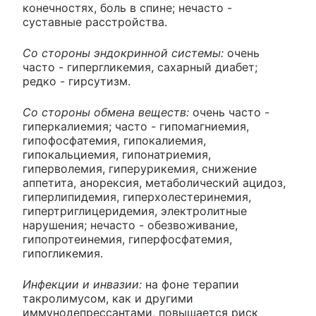
конечностях, боль в спине; нечасто -
суставные расстройства.
Со стороны эндокринной системы:
очень
часто - гипергликемия, сахарный диабет;
редко - гирсутизм.
Со стороны обмена веществ:
очень часто -
гиперкалиемия; часто - гипомагниемия,
гипофосфатемия, гипокалиемия,
гипокальциемия, гипонатриемия,
гиперволемия, гиперурикемия, снижение
аппетита, анорексия, метаболический ацидоз,
гиперлипидемия, гиперхолестеринемия,
гипертриглицеридемия, электролитные
нарушения; нечасто - обезвоживание,
гипопротеинемия, гиперфосфатемия,
гипогликемия.
Инфекции и инвазии:
на фоне терапии
такролимусом, как и другими
иммунодепрессантами, повышается риск