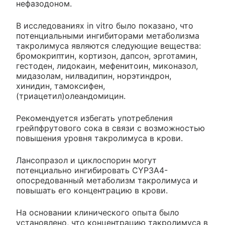
нефазодоном.
В исследованиях in vitro было показано, что
потенциальными ингибиторами метаболизма
такролимуса являются следующие вещества:
бромокриптин, кортизон, дапсон, эрготамин,
гестоден, лидокаин, мефенитоин, миконазол,
мидазолам, нилвадипин, норэтиндрон,
хинидин, тамоксифен,
(триацетил)олеандомицин.
Рекомендуется избегать употребления
грейпфрутового сока в связи с возможностью
повышения уровня такролимуса в крови.
Лансопразол и циклоспорин могут
потенциально ингибировать CYP3A4-
опосредованный метаболизм такролимуса и
повышать его концентрацию в крови.
На основании клинического опыта было
установлено, что концентрацию такролимуса в