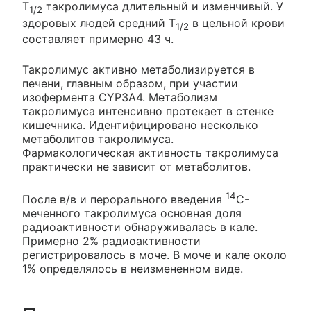
T
такролимуса длительный и изменчивый. У
1/2
здоровых людей средний T
в цельной крови
1/2
составляет примерно 43 ч.
Такролимус активно метаболизируется в
печени, главным образом, при участии
изофермента CYP3A4. Метаболизм
такролимуса интенсивно протекает в стенке
кишечника. Идентифицировано несколько
метаболитов такролимуса.
Фармакологическая активность такролимуса
практически не зависит от метаболитов.
14
После в/в и перорального введения
C-
меченного такролимуса основная доля
радиоактивности обнаруживалась в кале.
Примерно 2% радиоактивности
регистрировалось в моче. В моче и кале около
1% определялось в неизмененном виде.