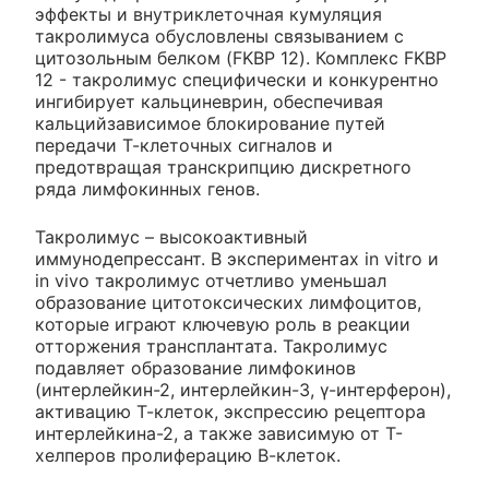
эффекты и внутриклеточная кумуляция
такролимуса обусловлены связыванием с
цитозольным белком (FKBP 12). Комплекс FKBP
12 - такролимус специфически и конкурентно
ингибирует кальциневрин, обеспечивая
кальцийзависимое блокирование путей
передачи Т-клеточных сигналов и
предотвращая транскрипцию дискретного
ряда лимфокинных генов.
Такролимус – высокоактивный
иммунодепрессант. В экспериментах in vitro и
in vivo такролимус отчетливо уменьшал
образование цитотоксических лимфоцитов,
которые играют ключевую роль в реакции
отторжения трансплантата. Такролимус
подавляет образование лимфокинов
(интерлейкин-2, интерлейкин-3, γ-интерферон),
активацию Т-клеток, экспрессию рецептора
интерлейкина-2, а также зависимую от Т-
хелперов пролиферацию В-клеток.