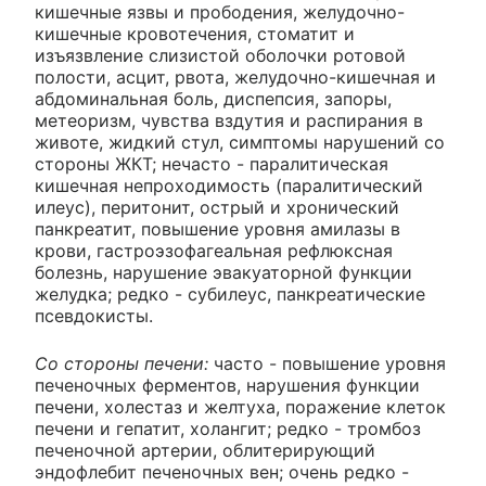
кишечные язвы и прободения, желудочно-
кишечные кровотечения, стоматит и
изъязвление слизистой оболочки ротовой
полости, асцит, рвота, желудочно-кишечная и
абдоминальная боль, диспепсия, запоры,
метеоризм, чувства вздутия и распирания в
животе, жидкий стул, симптомы нарушений со
стороны ЖКТ; нечасто - паралитическая
кишечная непроходимость (паралитический
илеус), перитонит, острый и хронический
панкреатит, повышение уровня амилазы в
крови, гастроэзофагеальная рефлюксная
болезнь, нарушение эвакуаторной функции
желудка; редко - субилеус, панкреатические
псевдокисты.
Со стороны печени:
часто - повышение уровня
печеночных ферментов, нарушения функции
печени, холестаз и желтуха, поражение клеток
печени и гепатит, холангит; редко - тромбоз
печеночной артерии, облитерирующий
эндофлебит печеночных вен; очень редко -