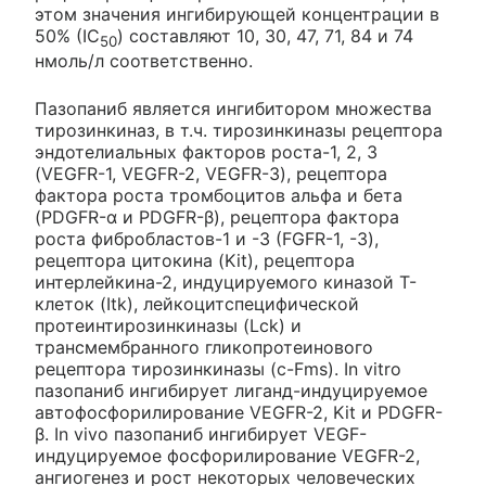
этом значения ингибирующей концентрации в
50% (IC
) составляют 10, 30, 47, 71, 84 и 74
50
нмоль/л соответственно.
Пазопаниб является ингибитором множества
тирозинкиназ, в т.ч. тирозинкиназы рецептора
эндотелиальных факторов роста-1, 2, 3
(VEGFR-1, VEGFR-2, VEGFR-3), рецептора
фактора роста тромбоцитов альфа и бета
(PDGFR-α и PDGFR-β), рецептора фактора
роста фибробластов-1 и -3 (FGFR-1, -3),
рецептора цитокина (Kit), рецептора
интерлейкина-2, индуцируемого киназой Т-
клеток (Itk), лейкоцитспецифической
протеинтирозинкиназы (Lck) и
трансмембранного гликопротеинового
рецептора тирозинкиназы (c-Fms). In vitro
пазопаниб ингибирует лиганд-индуцируемое
автофосфорилирование VEGFR-2, Kit и PDGFR-
β. In vivo пазопаниб ингибирует VEGF-
индуцируемое фосфорилирование VEGFR-2,
ангиогенез и рост некоторых человеческих