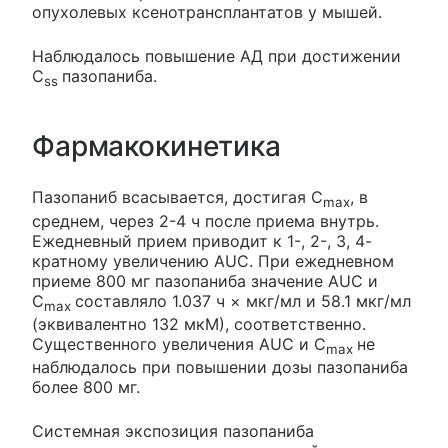
опухолевых ксенотрансплантатов у мышей.
Наблюдалось повышение АД при достижении
C
пазопаниба.
ss
Фармакокинетика
Пазопаниб всасывается, достигая С
, в
max
среднем, через 2-4 ч после приема внутрь.
Ежедневный прием приводит к 1-, 2-, 3, 4-
кратному увеличению AUC. При ежедневном
приеме 800 мг пазопаниба значение AUC и
С
составляло 1.037 ч × мкг/мл и 58.1 мкг/мл
max
(эквивалентно 132 мкМ), соответственно.
Существенного увеличения AUC и С
не
max
наблюдалось при повышении дозы пазопаниба
более 800 мг.
Системная экспозиция пазопаниба