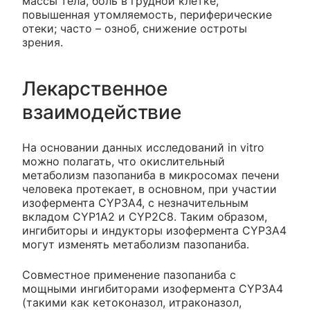
массы тела, боль в грудной клетке,
повышенная утомляемость, периферические
отеки; часто – озноб, снижение остроты
зрения.
Лекарственное
взаимодействие
На основании данных исследований in vitro
можно полагать, что окислительный
метаболизм пазопаниба в микросомах печени
человека протекает, в основном, при участии
изофермента CYP3A4, с незначительным
вкладом CYP1A2 и CYP2C8. Таким образом,
ингибиторы и индукторы изофермента CYP3A4
могут изменять метаболизм пазопаниба.
Совместное применение пазопаниба с
мощными ингибиторами изофермента CYP3A4
(такими как кетоконазол, итраконазол,