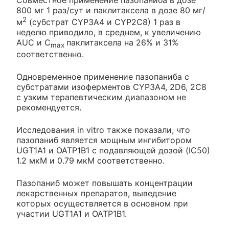
800 мг 1 раз/сут и паклитаксела в дозе 80 мг/
2
м
(субстрат CYP3A4 и CYP2C8) 1 раз в
неделю приводило, в среднем, к увеличению
AUC и С
паклитаксела на 26% и 31%
max
соответственно.
Одновременное применение пазопаниба с
субстратами изоферментов CYP3A4, 2D6, 2C8
с узким терапевтическим диапазоном не
рекомендуется.
Исследования in vitro также показали, что
пазопаниб является мощным ингибитором
UGT1A1 и OATP1B1 с подавляющей дозой (IC50)
1.2 мкМ и 0.79 мкМ соответственно.
Пазопаниб может повышать концентрации
лекарственных препаратов, выведение
которых осуществляется в основном при
участии UGT1A1 и OATP1B1.