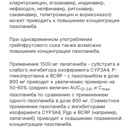
кларитромицин, атазанавир, индинавир,
нефазодон, нелфинавир, ритонавир,
саквинавир, телитромицин и вориконазол)
может приводить к повышению концентрации
пазопаниба.
При одновременном употреблении
грейпфрутового сока также возможно
повышение концентрации пазопаниба.
Применение 1500 мг лапатиниба - субстрата и
слабого ингибитора изофермента CYP3A4, P-
гликопротеина и BCRP - с пазопанибом в дозе
800 мг приводит к увеличению примерно на
50-60% средних величин AUC
и С
(0-24)
max
пазопаниба по сравнению с применением
одного пазопаниба в дозе 800 мг. Совместное
применение пазопаниба с ингибиторами
изофермента CYP3A4, Pgp и BCRP (например,
лапатиниб) приводит к повышению плазменной
концентрации пазопаниба.