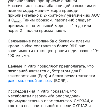
увеличивалась при приеме с пищей.
Назначение пазопаниба с пищей с высоким и
низким содержанием жира приводит
приблизительно к 2-кратному увеличению AUC
и С
. Таким образом, пазопаниб следует
max
принимать, по меньшей мере, за 1 ч до или
через 2 ч после приема пищи.
Связывание пазопаниба с белками плазмы
крови in vivo составляло более 99% вне
зависимости от концентрации в диапазоне 10-
100 мкг/мл.
Данные in vitro позволяют предполагать, что
пазопаниб является субстратом для Р-
гликопротеина (Pgp) и белка резистентности
рака молочной железы
(BCRP).
Исследования in vitro показали, что
метаболизм пазопаниба опосредован
преимущественно изоферментом CYP3A4, а
также в незначительной степени CYP1A2 и