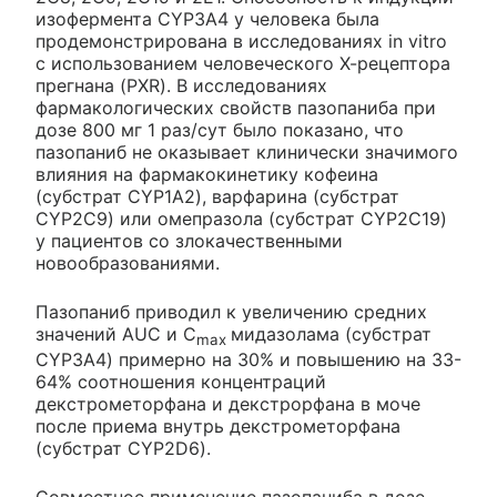
изофермента CYP3A4 у человека была
продемонстрирована в исследованиях in vitro
с использованием человеческого Х-рецептора
прегнана (PXR). В исследованиях
фармакологических свойств пазопаниба при
дозе 800 мг 1 раз/сут было показано, что
пазопаниб не оказывает клинически значимого
влияния на фармакокинетику кофеина
(субстрат CYP1A2), варфарина (субстрат
CYP2C9) или омепразола (субстрат CYP2C19)
у пациентов со злокачественными
новообразованиями.
Пазопаниб приводил к увеличению средних
значений AUC и С
мидазолама (субстрат
max
CYP3A4) примерно на 30% и повышению на 33-
64% соотношения концентраций
декстрометорфана и декстрорфана в моче
после приема внутрь декстрометорфана
(субстрат CYP2D6).
Совместное применение пазопаниба в дозе