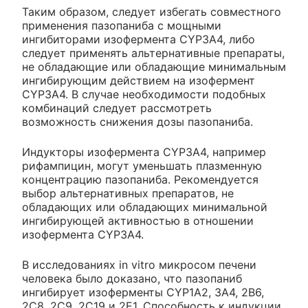
Таким образом, следует избегать совместного
применения пазопаниба с мощными
ингибиторами изофермента CYP3A4, либо
следует применять альтернативные препараты,
не обладающие или обладающие минимальным
ингибирующим действием на изофермент
CYP3A4. В случае необходимости подобных
комбинаций следует рассмотреть
возможность снижения дозы пазопаниба.
Индукторы изофермента CYP3A4, например
рифампицин, могут уменьшать плазменную
концентрацию пазопаниба. Рекомендуется
выбор альтернативных препаратов, не
обладающих или обладающих минимальной
ингибирующей активностью в отношении
изофермента CYP3A4.
В исследованиях in vitro микросом печени
человека было доказано, что пазопаниб
ингибирует изоферменты CYP1A2, 3А4, 2В6,
2С8, 2С9, 2С19 и 2Е1. Способность к индукции