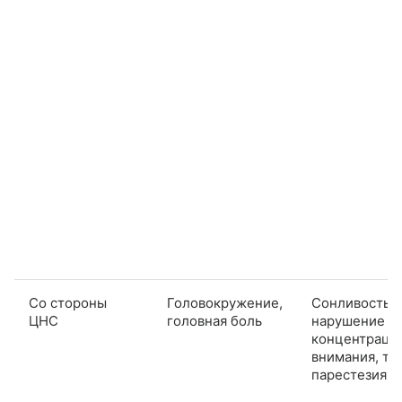
Со стороны
Головокружение,
Сонливость,
ЦНС
головная боль
нарушение
концентраци
внимания, тр
парестезия