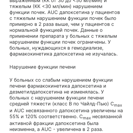
выраженным (КК от 30 до <50 мл/мин) и
тяжелым (КК <30 мл/мин) нарушением
функции почек. AUC дапоксетина у пациентов
с тяжелым нарушением функции почек было
примерно в 2 раза выше, чем у пациентов с
нормальной функцией почек. Данные о
применении препарата у больных с тяжелым
нарушением функции почек ограничены. У
больных, нуждающихся в гемодиализе,
фармакокинетика дапоксетина не изучалась.
Нарушение функции печени
У больных со слабым нарушением функции
печени фармакокинетика дапоксетина и
дезметилдапоксетина не изменялась. У
больных с нарушением функции печени
средней тяжести (класс В по Чайлд-Пью) C
max
и AUC несвязанного дапоксетина увеличены на
55% и 120% соответственно. C
несвязанной
max
активной фракции дапоксетина была
неизменна, a AUC - увеличена в 2 раза.