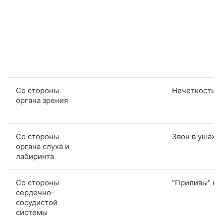
Со стороны
Нечеткость з
органа зрения
Со стороны
Звон в ушах
органа слуха и
лабиринта
Со стороны
"Приливы" кр
сердечно-
сосудистой
системы