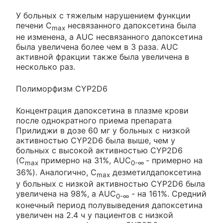
У больных с тяжелым нарушением функции
печени C
несвязанного дапоксетина была
max
не изменена, a AUC несвязанного дапоксетина
была увеличена более чем в 3 раза. AUC
активной фракции также была увеличена в
несколько раз.
Полиморфизм CYP2D6
Концентрация дапоксетина в плазме крови
после однократного приема препарата
Прилиджи в дозе 60 мг у больных с низкой
активностью CYP2D6 была выше, чем у
больных с высокой активностью CYP2D6
(C
примерно на 31%, AUC
- примерно на
max
0-∞
36%). Аналогично, C
дезметилдапоксетина
max
у больных с низкой активностью CYP2D6 была
увеличена на 98%, а AUC
- на 161%. Средний
0-∞
конечный период полувыведения дапоксетина
увеличен на 2.4 ч у пациентов с низкой