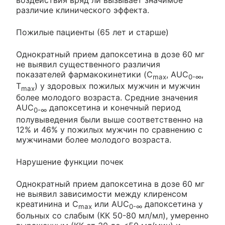
воздействия вряд ли вызывает значимое
различие клинического эффекта.
Пожилые пациенты (65 лет и старше)
Однократный прием дапоксетина в дозе 60 мг
не выявил существенного различия
показателей фармакокинетики (C
, AUC
,
max
0-∞
Т
) у здоровых пожилых мужчин и мужчин
max
более молодого возраста. Средние значения
AUC
дапоксетина и конечный период
0-∞
полувыведения были выше соответственно на
12% и 46% у пожилых мужчин по сравнению с
мужчинами более молодого возраста.
Нарушение функции почек
Однократный прием дапоксетина в дозе 60 мг
не выявил зависимости между клиренсом
креатинина и C
или AUC
дапоксетина у
max
0-∞
больных со слабым (КК 50-80 мл/мл), умеренно