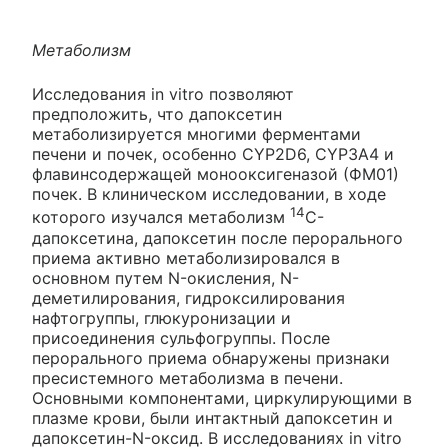
Метаболизм
Исследования in vitro позволяют
предположить, что дапоксетин
метаболизируется многими ферментами
печени и почек, особенно CYP2D6, CYP3A4 и
флавинсодержащей монооксигеназой (ФМ01)
почек. В клиническом исследовании, в ходе
14
которого изучался метаболизм
C-
дапоксетина, дапоксетин после перорального
приема активно метаболизировался в
основном путем N-окисления, N-
деметилирования, гидроксилирования
нафтогруппы, глюкуронизации и
присоединения сульфогруппы. После
перорального приема обнаружены признаки
пресистемного метаболизма в печени.
Основными компонентами, циркулирующими в
плазме крови, были интактный дапоксетин и
дапоксетин-N-оксид. В исследованиях in vitro