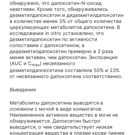
обнаружено, что дапоксетин-N-оксид
неактивен. Кроме того, обнаруживались
дезметилдапоксетин и дидезметилдапоксетин
в количестве менее 3% от общего количества
циркулирующих метаболитов дапоксетина. В
исследовании in vitro установлено, что
дезметилдапоксетин по активности
сопоставим с дапоксетином, а
дидезметилдапоксетин примерно в 2 раза
менее активен, чем дапоксетин. Экспозиция
(AUC и C
) несвязанного
max
дезметилдапоксетина составляла 50% и 23%
от несвязанного дапоксетина соответственно.
Выведение
Метаболиты дапоксетина выводятся в
основном с мочой в виде конъюгатов.
Неизмененное активное вещество в моче не
обнаруживается. Дапоксетин быстро
выводится, о чем свидетельствует низкая
концентрация вещества в плазме крови (менее