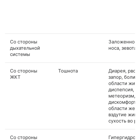
Со стороны
Заложенност
дыхательной
носа, зевота
системы
Со стороны
Тошнота
Диарея, рвота
ЖКТ
запор, боли в
области живо
диспепсия,
метеоризм,
дискомфорт в
области желу
вздутие живо
сухость во рт
Со стороны
Гипергидроз