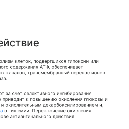
ействие
олизм клеток, подвергшихся гипоксии или
ого содержания АТФ, обеспечивает
х каналов, трансмембранный перенос ионов
за.
т за счет селективного ингибирования
о приводит к повышению окисления глюкозы и
 и окислительным декарбоксилированием и,
да
от ишемии. Переключение окисления
нове антиангинального действия