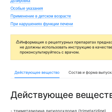
Дозировка
Особые указания
Применение в детском возрасте
При нарушениях функции печени
Информация о рецептурных препаратах предназ
не должны использовать инструкцию в качеств
проконсультируйтесь с врачом.
Действующее вещество
Состав и форма выпуск
Действующее вещест
- триметазидина дигидрохлорид (trimetazidine)