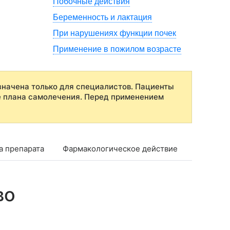
Побочные действия
Беременность и лактация
При нарушениях функции почек
Применение в пожилом возрасте
начена только для специалистов. Пациенты
е плана самолечения. Перед применением
а препарата
Фармакологическое действие
Фармако
во