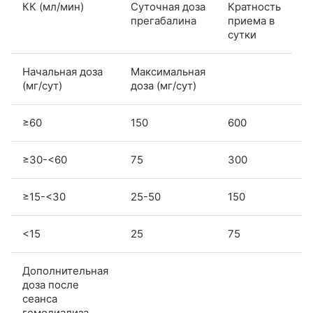
КК (мл/мин)
Суточная доза
Кратность
прегабалина
приема в
сутки
Начальная доза
Максимальная
(мг/сут)
доза (мг/сут)
≥60
150
600
2
≥30-<60
75
300
2
≥15-<30
25-50
150
1
<15
25
75
1
Дополнительная
доза после
сеанса
гемодиализа