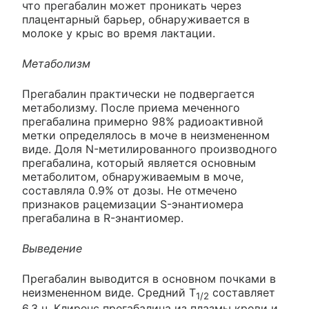
что прегабалин может проникать через
плацентарный барьер, обнаруживается в
молоке у крыс во время лактации.
Метаболизм
Прегабалин практически не подвергается
метаболизму. После приема меченного
прегабалина примерно 98% радиоактивной
метки определялось в моче в неизмененном
виде. Доля N-метилированного производного
прегабалина, который является основным
метаболитом, обнаруживаемым в моче,
составляла 0.9% от дозы. Не отмечено
признаков рацемизации S-энантиомера
прегабалина в R-энантиомер.
Выведение
Прегабалин выводится в основном почками в
неизмененном виде. Средний T
составляет
1/2
6.3 ч. Клиренс прегабалина из плазмы крови и