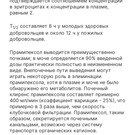
подтверждается соотношением концентрации
в эритроцитах к концентрации в плазме,
равным 2.
T
составляет 8 ч у молодых здоровых
1/2
добровольцев и около 12 ч у пожилых
добровольцев.
Прамипексол выводится преимущественно
почками; в моче определяется 90% введенной
дозы практически полностью в неизмененном
виде. Внепочечные пути выведения могут
играть некоторую роль в элиминации
прамипексола, хотя в плазме и моче не было
обнаружено его метаболитов. Почечный
клиренс прамипексола составляет примерно
400 мл/мин (коэффициент вариации - 25%), что
примерно в 3 раза выше, чем скорость
клубочковой фильтрации. Прамипексол, таким
образом, секретируется почечными
канальцами, возможно через систему
транспорта органических катионов.