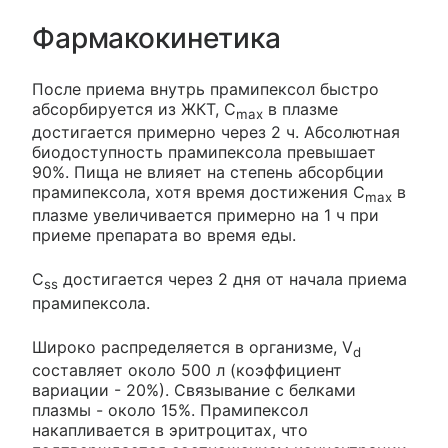
Фармакокинетика
После приема внутрь прамипексол быстро
абсорбируется из ЖКТ, C
в плазме
max
достигается примерно через 2 ч. Абсолютная
биодоступность прамипексола превышает
90%. Пища не влияет на степень абсорбции
прамипексола, хотя время достижения C
в
max
плазме увеличивается примерно на 1 ч при
приеме препарата во время еды.
C
достигается через 2 дня от начала приема
ss
прамипексола.
Широко распределяется в организме, V
d
составляет около 500 л (коэффициент
вариации - 20%). Связывание с белками
плазмы - около 15%. Прамипексол
накапливается в эритроцитах, что