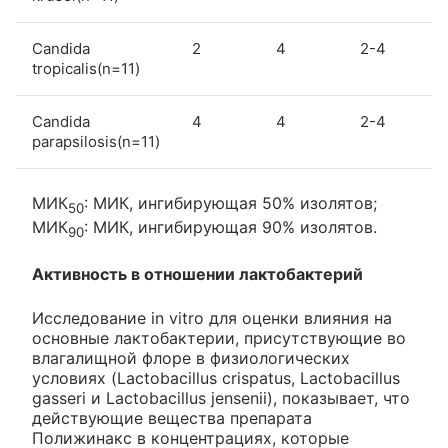
Candida
2
4
2-4
tropicalis(n=11)
Candida
4
4
2-4
parapsilosis(n=11)
МИК
: МИК, ингибирующая 50% изолятов;
50
МИК
: МИК, ингибирующая 90% изолятов.
90
Активность в отношении лактобактерий
Исследование in vitro для оценки влияния на
основные лактобактерии, присутствующие во
влагалищной флоре в физиологических
условиях (Lactobacillus crispatus, Lactobacillus
gasseri и Lactobacillus jensenii), показывает, что
действующие вещества препарата
Полижинакс в концентрациях, которые