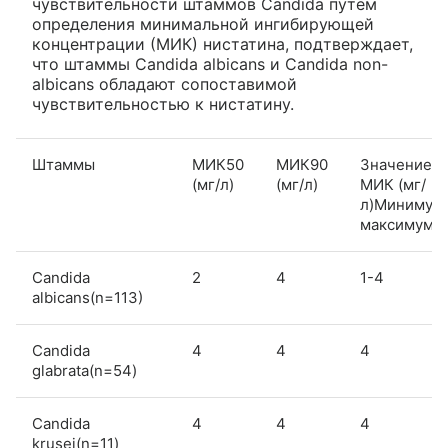
чувствительности штаммов Candida путем
определения минимальной ингибирующей
концентрации (МИК) нистатина, подтверждает,
что штаммы Candida albicans и Candida non-
albicans обладают сопоставимой
чувствительностью к нистатину.
Штаммы
МИК50
МИК90
Значение
(мг/л)
(мг/л)
МИК (мг/
л)Минимум
максимум
Candida
2
4
1-4
albicans(n=113)
Candida
4
4
4
glabrata(n=54)
Candida
4
4
4
krusei(n=11)