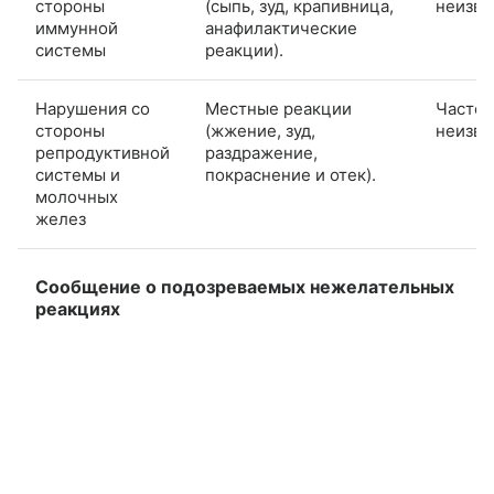
стороны
(сыпь, зуд, крапивница,
неизве
иммунной
анафилактические
системы
реакции).
Нарушения со
Местные реакции
Частот
стороны
(жжение, зуд,
неизве
репродуктивной
раздражение,
системы и
покраснение и отек).
молочных
желез
Сообщение о подозреваемых нежелательных
реакциях