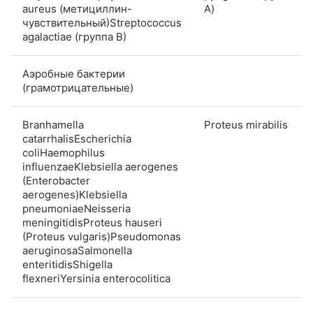
aureus (метициллин-
А)
чувствительный)Streptococcus
agalactiae (группа B)
Аэробные бактерии
(грамотрицательные)
Branhamella
Proteus mirabilis
catarrhalisEscherichia
coliHaemophilus
influenzaeKlebsiella aerogenes
(Enterobacter
aerogenes)Klebsiella
pneumoniaeNeisseria
meningitidisProteus hauseri
(Proteus vulgaris)Pseudomonas
aeruginosaSalmonella
enteritidisShigella
flexneriYersinia enterocolitica