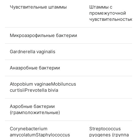
Чувствительные штаммы
Штаммы с
промежуточной
чувствительностью
Микроаэрофильные бактерии
Gardnerella vaginalis
Анаэробные бактерии
Atopobium vaginaeMobiluncus
curtisiiPrevotella bivia
Аэробные бактерии
(грамположительные)
Corynebacterium
Streptococcus
amycolatumStaphylococcus
pyogenes (группа