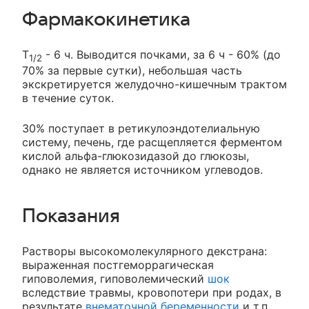
Фармакокинетика
T
- 6 ч. Выводится почками, за 6 ч - 60% (до
1/2
70% за первые сутки), небольшая часть
экскретируется желудочно-кишечным трактом
в течение суток.
30% поступает в ретикулоэндотелиальную
систему, печень, где расщепляется ферментом
кислой альфа-глюкозидазой до глюкозы,
однако не является источником углеводов.
Показания
Растворы высокомолекулярного декстрана:
выраженная постгеморрагическая
гиповолемия, гиповолемический
шок
вследствие травмы, кровопотери при родах, в
результате
внематочной беременности
и т.п.