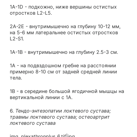
1А-1D - подкожно, ниже вершины остистых
отростков L2-L5.
2А-2E - внутримышечно на глубину 10-12 мм,
на 5-6 мм латеральнее остистых отростков
L2-S1.
1А-1B - внутримышечно на глубину 2.5-3 см.
1А - на подвздошном гребне на расстоянии
примерно 8-10 см от задней средней линии
тела.
1В - в середине большой ягодичной мышцы на
вертикальной линии с 1А.
6.
Тендо-энтезопатии локтевого сустава;
травмы локтевого сустава; остеоартрит
локтевого сустава
img_plexathronplus_6.tif|jpg