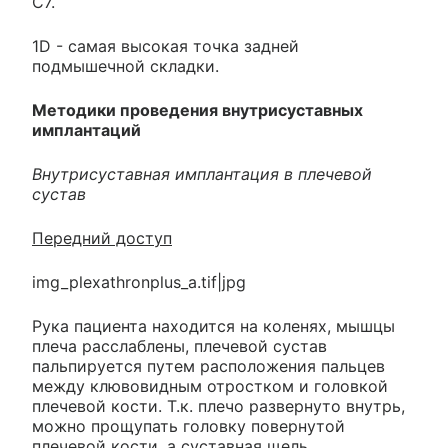
С7.
1D - самая высокая точка задней
подмышечной складки.
Методики проведения внутрисуставных
имплантаций
Внутрисуставная имплантация в плечевой
сустав
Передний доступ
img_plexathronplus_a.tif|jpg
Рука пациента находится на коленях, мышцы
плеча расслаблены, плечевой сустав
пальпируется путем расположения пальцев
между клювовидным отростком и головкой
плечевой кости. Т.к. плечо развернуто внутрь,
можно прощупать головку повернутой
плечевой кости, а суставная щель