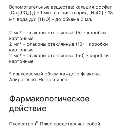
Вспомогательные вещества: кальция фосфат
[Ca
(PO
)
] - 1 мкг, натрия хлорид [NaCl] - 18
3
4
2
мг, вода д/и [H
O] - до объема 2 мл.
2
2 мл* - флаконы стеклянные (5) - коробки
картонные.
2 мл* - флаконы стеклянные (10) - коробки
картонные.
2 мл* - флаконы стеклянные (50) - коробки
картонные.
* извлекаемый объем каждого флакона.
Апирогенно. Не токсичен.
Фармакологическое
действие
®
Плексатрон
Плюс представляет собой