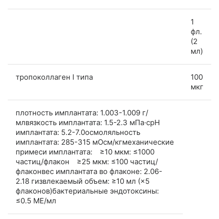
1
фл.
(2
мл)
тропоколлаген I типа
100
мкг
плотность имплантата: 1.003-1.009 г/
млвязкость имплантата: 1.5-2.3 мПа·сpH
имплантата: 5.2-7.0осмоляльность
имплантата: 285-315 мОсм/кгмеханические
примеси имплантата: ≥10 мкм: ≤1000
частиц/флакон ≥25 мкм: ≤100 частиц/
флаконвес имплантата во флаконе: 2.06-
2.18 гизвлекаемый объем: ≥10 мл (×5
флаконов)бактериальные эндотоксины:
≤0.5 МЕ/мл