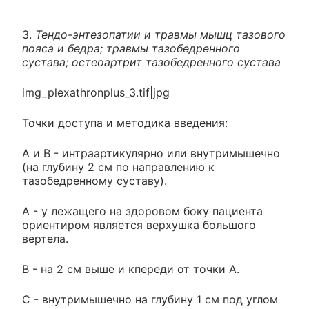
3.
Тендо-энтезопатии и травмы мышц тазового
пояса и бедра; травмы тазобедренного
сустава; остеоартрит тазобедренного сустава
img_plexathronplus_3.tif|jpg
Точки доступа и методика введения:
А и B - интраартикулярно или внутримышечно
(на глубину 2 см по направлению к
тазобедренному суставу).
А - у лежащего на здоровом боку пациента
ориентиром является верхушка большого
вертела.
B - на 2 см выше и кпереди от точки А.
С - внутримышечно на глубину 1 см под углом