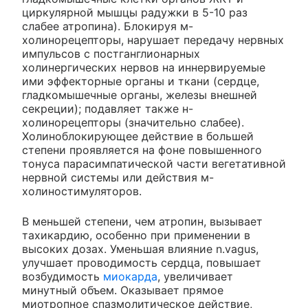
циркулярной мышцы радужки в 5-10 раз
слабее атропина). Блокируя м-
холинорецепторы, нарушает передачу нервных
импульсов с постганглионарных
холинергических нервов на иннервируемые
ими эффекторные органы и ткани (сердце,
гладкомышечные органы, железы внешней
секреции); подавляет также н-
холинорецепторы (значительно слабее).
Холиноблокирующее действие в большей
степени проявляется на фоне повышенного
тонуса парасимпатической части вегетативной
нервной системы или действия м-
холиностимуляторов.
В меньшей степени, чем атропин, вызывает
тахикардию, особенно при применении в
высоких дозах. Уменьшая влияние n.vagus,
улучшает проводимость сердца, повышает
возбудимость
миокарда
, увеличивает
минутный объем. Оказывает прямое
миотропное спазмолитическое действие,