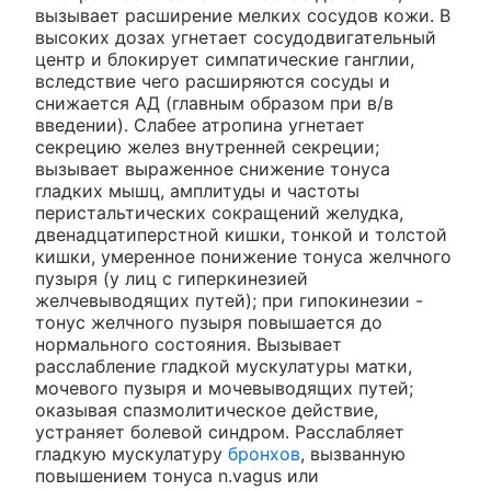
вызывает расширение мелких сосудов кожи. В
высоких дозах угнетает сосудодвигательный
центр и блокирует симпатические ганглии,
вследствие чего расширяются сосуды и
снижается АД (главным образом при в/в
введении). Слабее атропина угнетает
секрецию желез внутренней секреции;
вызывает выраженное снижение тонуса
гладких мышц, амплитуды и частоты
перистальтических сокращений желудка,
двенадцатиперстной кишки, тонкой и толстой
кишки, умеренное понижение тонуса желчного
пузыря (у лиц с гиперкинезией
желчевыводящих путей); при гипокинезии -
тонус желчного пузыря повышается до
нормального состояния. Вызывает
расслабление гладкой мускулатуры матки,
мочевого пузыря и мочевыводящих путей;
оказывая спазмолитическое действие,
устраняет болевой синдром. Расслабляет
гладкую мускулатуру
бронхов
, вызванную
повышением тонуса n.vagus или