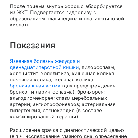
После приема внутрь хорошо абсорбируется
из ЖКТ. Подвергается гидролизу с
образованием платинецина и платинециновой
кислоты.
Показания
Язвенная болезнь желудка и
двенадцатиперстной кишки
, пилороспазм,
холецистит, холелитиаз, кишечная колика,
почечная колика, желчная колика;
бронхиальная астма
(для предупреждения
бронхо- и ларингоспазма), бронхорея;
альгодисменорея; спазм церебральных
артерий; ангиотрофоневроз; артериальная
гипертензия, стенокардия (в составе
комбинированной терапии).
Расширение зрачка с диагностической целью
(в т.ч. исследование глазного дна, определение