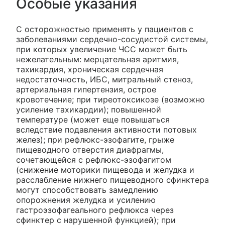
Особые указания
C осторожностью применять у пациентов с
заболеваниями сердечно-сосудистой системы,
при которых увеличение ЧСС может быть
нежелательным: мерцательная аритмия,
тахикардия, хроническая сердечная
недостаточность, ИБС, митральный стеноз,
артериальная гипертензия, острое
кровотечение; при тиреотоксикозе (возможно
усиление тахикардии); повышенной
температуре (может еще повышаться
вследствие подавления активности потовых
желез); при рефлюкс-эзофагите, грыже
пищеводного отверстия диафрагмы,
сочетающейся с рефлюкс-эзофагитом
(снижение моторики пищевода и желудка и
расслабление нижнего пищеводного сфинктера
могут способствовать замедлению
опорожнения желудка и усилению
гастроэзофагеального рефлюкса через
сфинктер с нарушенной функцией); при