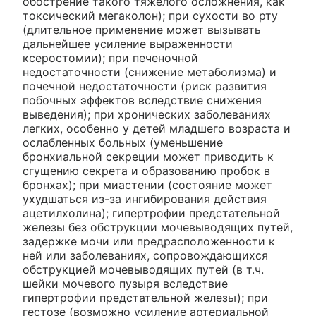
обострение такого тяжелого осложнения, как
токсический мегаколон); при сухости во рту
(длительное применение может вызывать
дальнейшее усиление выраженности
ксеростомии); при печеночной
недостаточности (снижение метаболизма) и
почечной недостаточности (риск развития
побочных эффектов вследствие снижения
выведения); при хронических заболеваниях
легких, особенно у детей младшего возраста и
ослабленных больных (уменьшение
бронхиальной секреции может приводить к
сгущению секрета и образованию пробок в
бронхах); при миастении (состояние может
ухудшаться из-за ингибирования действия
ацетилхолина); гипертрофии предстательной
железы без обструкции мочевыводящих путей,
задержке мочи или предрасположенности к
ней или заболеваниях, сопровождающихся
обструкцией мочевыводящих путей (в т.ч.
шейки мочевого пузыря вследствие
гипертрофии предстательной железы); при
гестозе (возможно усиление артериальной