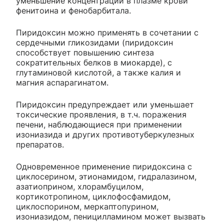
уменьшение концентраций в плазме крови
фенитоина и фенобарбитала.
Пиридоксин можно применять в сочетании с
сердечными гликозидами (пиридоксин
способствует повышению синтеза
сократительных белков в миокарде), с
глутаминовой кислотой, а также калия и
магния аспарагинатом.
Пиридоксин предупреждает или уменьшает
токсические проявления, в т.ч. поражения
печени, наблюдающиеся при применении
изониазида и других противотуберкулезных
препаратов.
Одновременное применение пиридоксина с
циклосерином, этионамидом, гидралазином,
азатиоприном, хлорамбуцилом,
кортикотропином, циклофосфамидом,
циклоспорином, меркаптопурином,
изониазидом, пеницилламином может вызвать