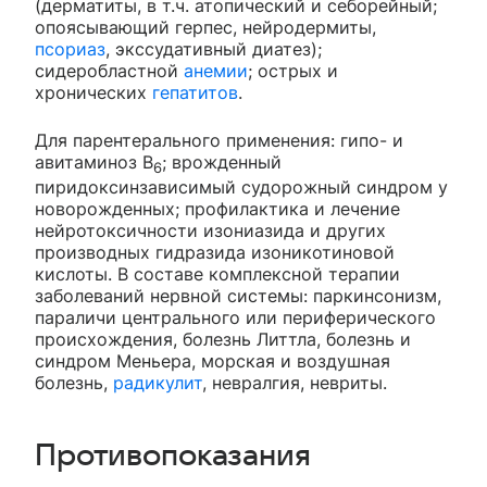
(дерматиты, в т.ч. атопический и себорейный;
опоясывающий герпес, нейродермиты,
псориаз
, экссудативный диатез);
сидеробластной
анемии
; острых и
хронических
гепатитов
.
Для парентерального применения: гипо- и
авитаминоз B
; врожденный
6
пиридоксинзависимый судорожный синдром у
новорожденных; профилактика и лечение
нейротоксичности изониазида и других
производных гидразида изоникотиновой
кислоты. В составе комплексной терапии
заболеваний нервной системы: паркинсонизм,
параличи центрального или периферического
происхождения, болезнь Литтла, болезнь и
синдром Меньера, морская и воздушная
болезнь,
радикулит
, невралгия, невриты.
Противопоказания