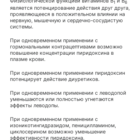
Физиологической функцией витаминов В
и В
1
6
является потенцирование действия друг друга,
проявляющееся в положительном влиянии на
нервную, мышечную и сердечно-сосудистую
системы.
При одновременном применении с
гормональными контрацептивами возможно
повышение концентрации пиридоксина в
плазме крови.
При одновременном применении пиридоксин
потенцирует действие диуретиков.
При одновременном применении с леводопой
уменьшаются или полностью угнетаются
эффекты леводопы.
При одновременном применении с
изоникотингидразидом, пеницилламином,
циклосерином возможно уменьшение
эффективности пиридоксина.