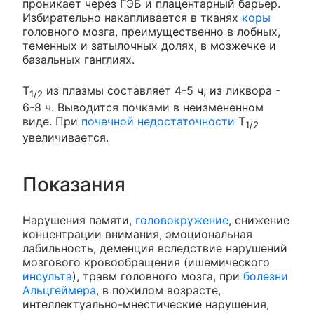
проникает через ГЭБ и плацентарный барьер.
Избирательно накапливается в тканях
коры
головного мозга, преимущественно в лобных,
теменных и затылочных долях, в мозжечке и
базальных ганглиях.
T
из плазмы составляет 4-5 ч, из ликвора -
1/2
6-8 ч. Выводится почками в неизмененном
виде. При
почечной недостаточности
T
1/2
увеличивается.
Показания
Нарушения памяти,
головокружение
, снижение
концентрации внимания, эмоциональная
лабильность, деменция вследствие нарушений
мозгового кровообращения (ишемического
инсульта
), травм головного мозга, при
болезни
Альцгеймера
, в пожилом возрасте,
интеллектуально-мнестические нарушения,