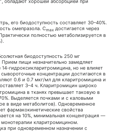
, обладают хорошей абсорбцией при
трь, его биодоступность составляет 30–40%.
ость омепразола. С
достигается через
max
. Практически полностью метаболизируется в
).
бсолютная биодоступность 250 мг
. Прием пищи незначительно замедляет
 14-гидроксикларитромицина, но не влияет
е сывороточные концентрации достигаются в
ляют 0.6 и 0.7 мкг/мл для кларитромицина и
оставляет 3–4 ч. Кларитромицин широко
итромицина в тканях превышает таковую в
 70%. Выделяется почками и с каловыми
ое в виде метаболитов). Одновременное
ает фармакокинетические свойства
ается на 10%, минимальная концентрация —
и монотерапии кларитромицином.
дка при одновременном назначении с