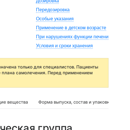
Дозировка
Передозировка
Особые указания
Применение в детском возрасте
При нарушениях функции печени
Условия и сроки хранения
начена только для специалистов. Пациенты
е плана самолечения. Перед применением
ие вещества
Форма выпуска, состав и упаковка
Фар
ческая группа