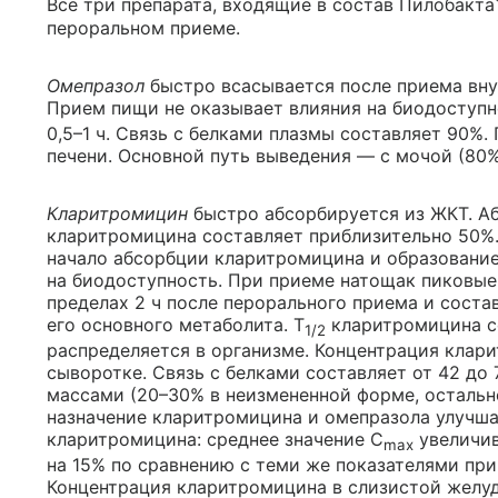
Все три препарата, входящие в состав Пилобакта
пероральном приеме.
Омепразол
быстро всасывается после приема вну
Прием пищи не оказывает влияния на биодоступн
0,5–1 ч. Связь с белками плазмы составляет 90%
печени. Основной путь выведения — с мочой (80%
Кларитромицин
быстро абсорбируется из ЖКТ. А
кларитромицина составляет приблизительно 50%
начало абсорбции кларитромицина и образование
на биодоступность. При приеме натощак пиковы
пределах 2 ч после перорального приема и состав
его основного метаболита. T
кларитромицина с
1/2
распределяется в организме. Концентрация клар
сыворотке. Связь с белками составляет от 42 до
массами (20–30% в неизмененной форме, остальн
назначение кларитромицина и омепразола улучш
кларитромицина: среднее значение С
увеличив
max
на 15% по сравнению с теми же показателями пр
Концентрация кларитромицина в слизистой желу