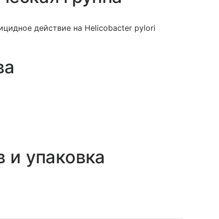
идное действие на Helicobacter pylori
ва
в и упаковка