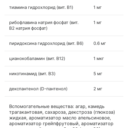
тиамина гидрохлорид (вит. B1)
1 мг
рибофлавина натрия фосфат (вит.
1 мг
В2 натрия фосфат)
пиридоксина гидрохлорид (вит. B6)
0.6 мг
цианокобаламин (вит. B12)
1 мкг
никотинамид (вит. B3)
5 мг
декспантенол (D-пантенол)
2 мг
Вспомогательные вещества: агар, камедь
трагакантовая, сахароза, декстроза (глюкоза)
жидкая, ароматизатор масло апельсиновое,
ароматизатор грейпфрутовый, ароматизатор