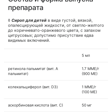
препарата
◊
Сироп для детей
в виде густой, вязкой,
опалесцирующей жидкости, от светло-желтого
до коричневато-оранжевого цвета, с запахом
цитрусовых; допустимо присутствие едва
видимых включений.
5 мл
ретинола пальмитат (вит. А
1.7 ММЕ/г
пальмитат)
(900 МЕ)
колекальциферол (вит. D3)
1 ММЕ/г
(100 МЕ)
аскорбиновая кислота (вит. С)
50 мг