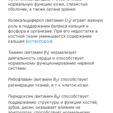
нормальную функцию кожи, слизистых
оболочек, а также органа зрения.
Колекальциферол (витамин D
)
играет важную
3
роль в поддержании баланса кальция и
фосфора в организме. При его недостатке в
костной ткани уменьшается содержание
кальция (
остеопороз
).
Тиамин (витамин В
)
нормализует
1
деятельность сердца и способствует
нормальному функционированию нервной
системы.
Рибофлавин (витамин В
)
способствует
2
регенерации тканей, в т.ч. клеток кожи.
Пиридоксин (витамин В
)
способствует
6
поддержанию структуры и функции костей,
зубов, десен; оказывает влияние на
эритропоэз, способствует нормальному