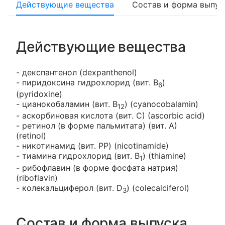
Действующие вещества
Состав и форма выпус
Действующие вещества
- декспантенол (dexpanthenol)
- пиридоксина гидрохлорид (вит. B
)
6
(pyridoxine)
- цианокобаламин (вит. B
) (cyanocobalamin)
12
- аскорбиновая кислота (вит. С) (ascorbic acid)
- ретинол (в форме пальмитата) (вит. А)
(retinol)
- никотинамид (вит. PP) (nicotinamide)
- тиамина гидрохлорид (вит. B
) (thiamine)
1
- рибофлавин (в форме фосфата натрия)
(riboflavin)
- колекальциферол (вит. D
) (colecalciferol)
3
Состав и форма выпуска