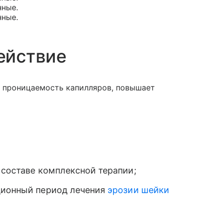
нные.
нные.
ействие
т проницаемость капилляров, повышает
 составе комплексной терапии;
ционный период лечения
эрозии шейки