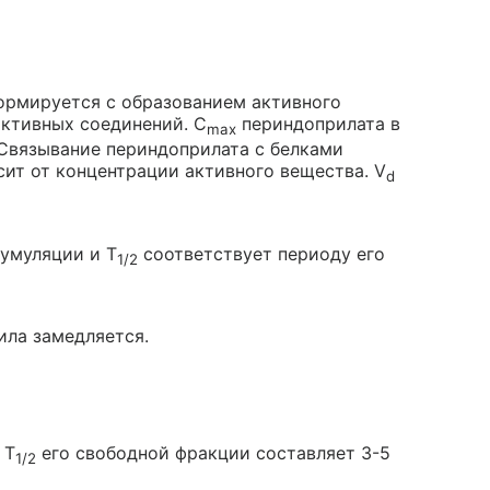
ормируется с образованием активного
активных соединений. C
периндоприлата в
max
 Связывание периндоприлата с белками
сит от концентрации активного вещества. V
d
кумуляции и T
соответствует периоду его
1/2
ила замедляется.
 T
его свободной фракции составляет 3-5
1/2