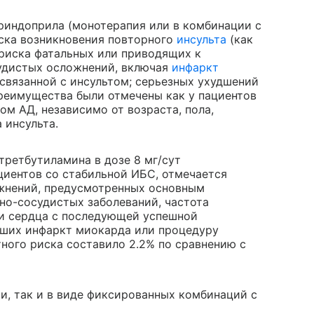
риндоприла (монотерапия или в комбинации с
ска возникновения повторного
инсульта
(как
 риска фатальных или приводящих к
судистых осложнений, включая
инфаркт
, связанной с инсультом; серьезных ухудшений
реимущества были отмечены как у пациентов
ном АД, независимо от возраста, пола,
 инсульта.
третбутиламина в дозе 8 мг/сут
ациентов со стабильной ИБС, отмечается
жнений, предусмотренных основным
но-сосудистых заболеваний, частота
и сердца с последующей успешной
есших инфаркт миокарда или процедуру
ного риска составило 2.2% по сравнению с
и, так и в виде фиксированных комбинаций с