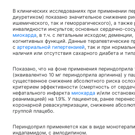
В клинических исследованиях при применении пе
диуретиком) показано значительное снижение ри
ишемического, так и геморрагического), а также
инвалидности инсультов; основных сердечно-со
миокарда
, в т.ч. с летальным исходом; деменции
когнитивных функций. Данные терапевтические п
с
артериальной гипертензией
, так и при нормаль
наличия или отсутствия сахарного диабета и типа
Показано, что на фоне применения периндоприла 
(эквивалентно 10 мг периндоприла аргинина) у п
существенное снижение абсолютного риска осло
критерием эффективности (смертность от сердеч
нефатального инфаркта
миокарда
и/или остановк
реанимацией) на 1.9%. У пациентов, ранее перен
коронарной реваскуляризации, снижение абсолют
группой плацебо.
Периндоприл применяется как в виде монотерапи
индапамидом, с амлодипином.