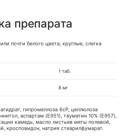
ка препарата
или почти белого цвета, круглые, слегка
1 таб.
8 мг
агидрат, гипромеллоза 6cP, целлюлоза
нитол, аспартам (E951), тауматин 10% (E957),
ации камедь, масло листьев мяты полевой,
ый, кросповидон, натрия стеарилфумарат.