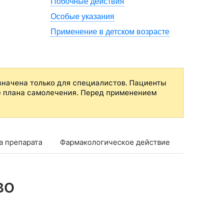
Побочные действия
Особые указания
Применение в детском возрасте
начена только для специалистов. Пациенты
е плана самолечения. Перед применением
а препарата
Фармакологическое действие
Фармако
во