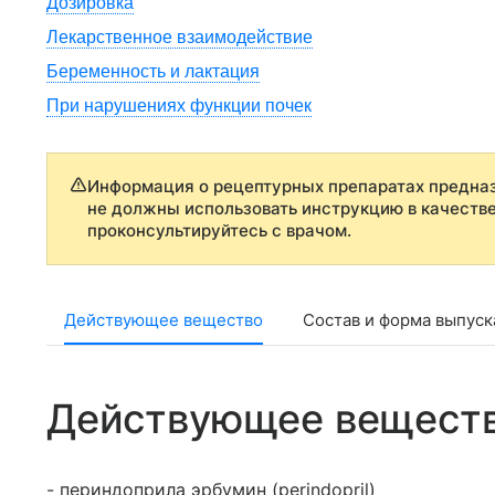
Дозировка
Лекарственное взаимодействие
Беременность и лактация
При нарушениях функции почек
Информация о рецептурных препаратах предназ
не должны использовать инструкцию в качеств
проконсультируйтесь с врачом.
Действующее вещество
Состав и форма выпуск
Действующее вещест
- периндоприла эрбумин (perindopril)