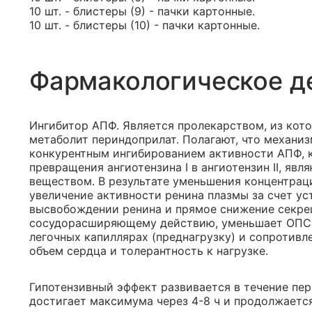
10 шт. - блистеры (9) - пачки картонные.
10 шт. - блистеры (10) - пачки картонные.
Фармакологическое д
Ингибитор АПФ. Является пролекарством, из кот
метаболит периндоприлат. Полагают, что механиз
конкурентным ингибированием активности АПФ, 
превращения ангиотензина I в ангиотензин II, 
веществом. В результате уменьшения концентраци
увеличение активности ренина плазмы за счет ус
высвобождении ренина и прямое снижение секре
сосудорасширяющему действию, уменьшает ОПСС 
легочных капиллярах (преднагрузку) и сопротивл
объем сердца и толерантность к нагрузке.
Гипотензивный эффект развивается в течение пер
достигает максимума через 4-8 ч и продолжается