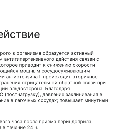
ействие
орого в организме образуется активный
м антигипертензивного действия связан с
которое приводит к снижению скорости
являющийся мощным сосудосуживающим
и ангиотензина II происходит вторичное
транения отрицательной обратной связи при
ции альдостерона. Благодаря
(постнагрузку), давление заклинивания в
ение в легочных сосудах; повышает минутный
вого часа после приема периндоприла,
 в течение 24 ч.