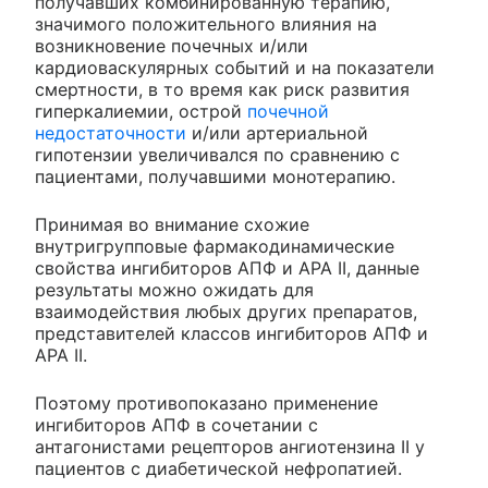
получавших комбинированную терапию,
значимого положительного влияния на
возникновение почечных и/или
кардиоваскулярных событий и на показатели
смертности, в то время как риск развития
гиперкалиемии, острой
почечной
недостаточности
и/или артериальной
гипотензии увеличивался по сравнению с
пациентами, получавшими монотерапию.
Принимая во внимание схожие
внутригрупповые фармакодинамические
свойства ингибиторов АПФ и АРА II, данные
результаты можно ожидать для
взаимодействия любых других препаратов,
представителей классов ингибиторов АПФ и
АРА II.
Поэтому противопоказано применение
ингибиторов АПФ в сочетании с
антагонистами рецепторов ангиотензина II у
пациентов с диабетической нефропатией.