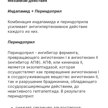
Механизм действия
Индапамид + Периндоприл
Комбинация индапамида и периндоприла
усиливает антигипертензивное действие
каждого из них.
Периндоприл
Периндоприл - ингибитор фермента,
превращающего ангиотензин I в ангиотензин II
(ингибитор АПФ). АПФ, или кининаза II,
является экзопептидазой, которая
осуществляет как превращение ангиотензина I
в сосудосуживающее вещество ангиотензин II,
так и разрушение брадикинина, обладающего
сосудорасширяющим действием, до
неактивного гептапептида. В результате
периндоприл:
снижает секрецию альдостерона;