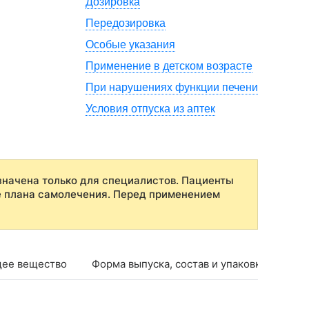
Дозировка
Передозировка
Особые указания
Применение в детском возрасте
При нарушениях функции печени
Условия отпуска из аптек
начена только для специалистов. Пациенты
е плана самолечения. Перед применением
ее вещество
Форма выпуска, состав и упаковка
Фар