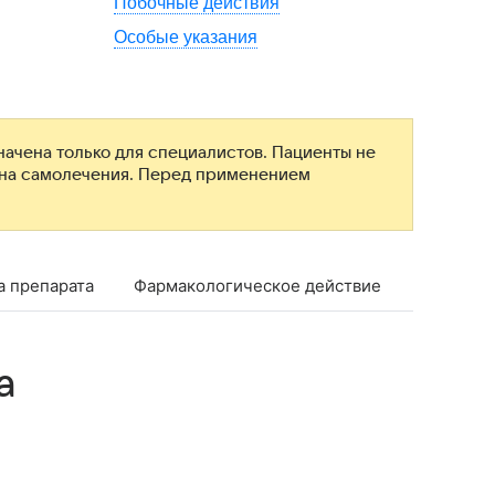
Побочные действия
Особые указания
ачена только для специалистов. Пациенты не
ана самолечения. Перед применением
а препарата
Фармакологическое действие
Фармако
а