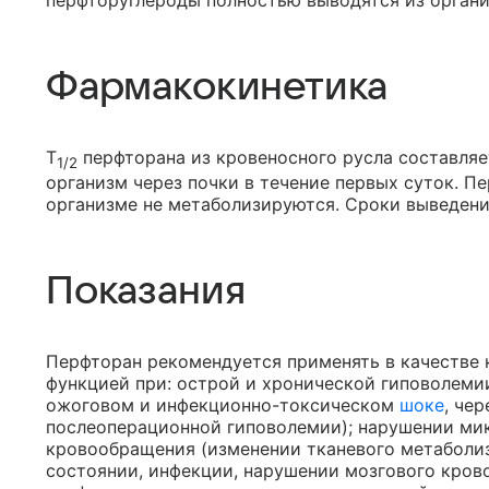
перфторуглероды полностью выводятся из органи
Фармакокинетика
T
перфторана из кровеносного русла составляе
1/2
организм через почки в течение первых суток. П
организме не метаболизируются. Сроки выведения
Показания
Перфторан рекомендуется применять в качестве 
функцией при: острой и хронической гиповолеми
ожоговом и инфекционно-токсическом
шоке
, че
послеоперационной гиповолемии); нарушении ми
кровообращения (изменении тканевого метаболиз
состоянии, инфекции, нарушении мозгового кров