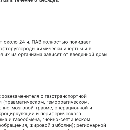
зма в течение 8 месяцев.
т около 24 ч. ПАВ полностью покидает
ерфторуглероды химически инертны и в
 их из организма зависят от введенной дозы.
кровезаменителя с газотранспортной
и (травматическом, геморрагическом,
репно-мозговой травме, операционной и
кроциркуляции и периферического
ма и газообмена, гнойно-септическом
ообращения, жировой эмболии); регионарной