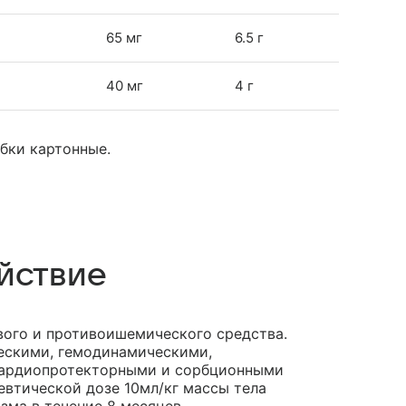
65 мг
6.5 г
40 мг
4 г
обки картонные.
йствие
вого и противоишемического средства.
ескими, гемодинамическими,
кардиопротекторными и сорбционными
евтической дозе 10мл/кг массы тела