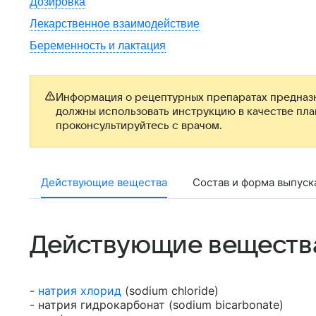
Дозировка
Лекарственное взаимодействие
Беременность и лактация
Информация о рецептурных препаратах предназн
должны использовать инструкцию в качестве пл
проконсультируйтесь с врачом.
Действующие вещества
Состав и форма выпуск
Действующие веществ
-
натрия хлорид
(sodium chloride)
- натрия гидрокарбонат (sodium bicarbonate)