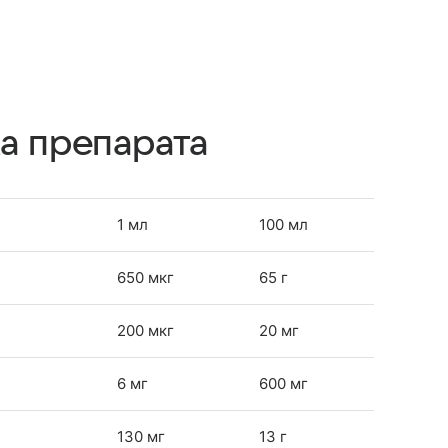
а препарата
1 мл
100 мл
650 мкг
65 г
200 мкг
20 мг
6 мг
600 мг
130 мг
13 г