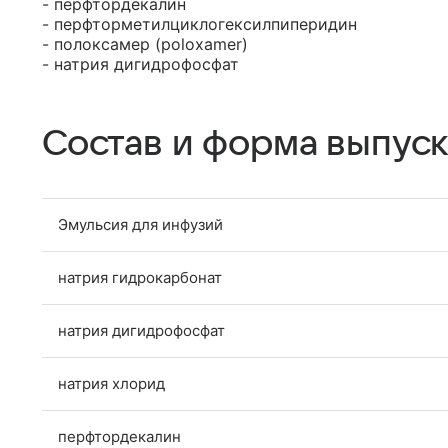
- перфтордекалин
- перфторметилциклогексилпиперидин
- полоксамер (poloxamer)
- натрия дигидрофосфат
Состав и форма выпуск
Эмульсия для инфузий
натрия гидрокарбонат
натрия дигидрофосфат
натрия хлорид
перфтордекалин