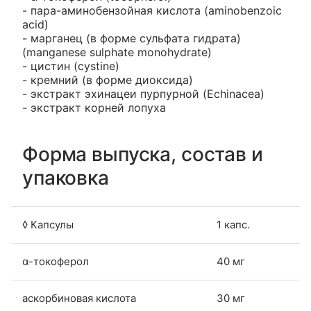
- пара-аминобензойная кислота (aminobenzoic
acid)
- марганец (в форме сульфата гидрата)
(manganese sulphate monohydrate)
- цистин (cystine)
- кремний (в форме диоксида)
- экстракт эхинацеи пурпурной (Echinacea)
- экстракт корней лопуха
Форма выпуска, состав и
упаковка
◊ Капсулы
1 капс.
α-токоферол
40 мг
аскорбиновая кислота
30 мг