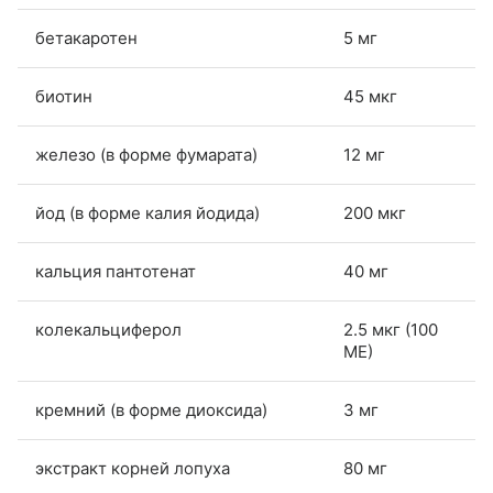
бетакаротен
5 мг
биотин
45 мкг
железо (в форме фумарата)
12 мг
йод (в форме калия йодида)
200 мкг
кальция пантотенат
40 мг
колекальциферол
2.5 мкг (100
МЕ)
кремний (в форме диоксида)
3 мг
экстракт корней лопуха
80 мг