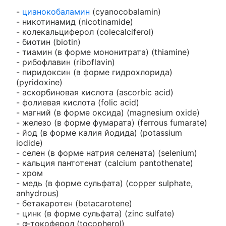
-
цианокобаламин
(cyanocobalamin)
- никотинамид (nicotinamide)
- колекальциферол (colecalciferol)
- биотин (biotin)
- тиамин (в форме мононитрата) (thiamine)
- рибофлавин (riboflavin)
- пиридоксин (в форме гидрохлорида)
(pyridoxine)
- аскорбиновая кислота (ascorbic acid)
- фолиевая кислота (folic acid)
- магний (в форме оксида) (magnesium oxide)
- железо (в форме фумарата) (ferrous fumarate)
- йод (в форме калия йодида) (potassium
iodide)
- селен (в форме натрия селената) (selenium)
- кальция пантотенат (calcium pantothenate)
- хром
- медь (в форме сульфата) (copper sulphate,
anhydrous)
- бетакаротен (betacarotene)
- цинк (в форме сульфата) (zinc sulfate)
- α-токоферол (tocopherol)