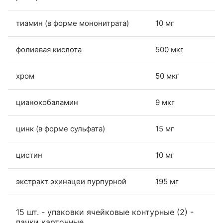
тиамин (в форме мононитрата)
10 мг
фолиевая кислота
500 мкг
хром
50 мкг
цианокобаламин
9 мкг
цинк (в форме сульфата)
15 мг
цистин
10 мг
экстракт эхинацеи пурпурной
195 мг
15 шт. - упаковки ячейковые контурные (2) -
пачки картонные.