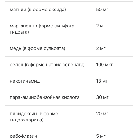
магний (в форме оксида)
50 мг
марганец (в форме сульфата
2 мг
гидрата)
медь (в форме сульфата)
2 мг
селен (в форме натрия селената)
100 мкг
никотинамид
18 мг
пара-аминобензойная кислота
30 мг
пиридоксин (в форме
20 мг
гидрохлорида)
рибофлавин
5 мг