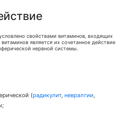
ействие
бусловлено свойствами витаминов, входящих
 витаминов является их сочетанное действие
иферической нервной системы.
ерической (
радикулит
,
невралгии
,
ы;