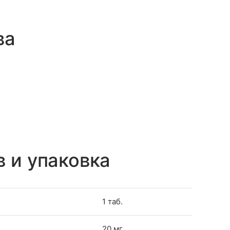
ва
в и упаковка
1 таб.
20 мг