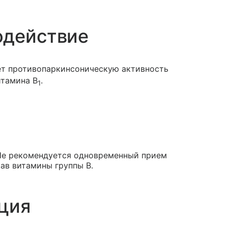
одействие
ет противопаркинсоническую активность
итамина B
.
1
Не рекомендуется одновременный прием
ав витамины группы В.
ция