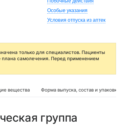
Побочные действия
Особые указания
Условия отпуска из аптек
начена только для специалистов. Пациенты
е плана самолечения. Перед применением
ие вещества
Форма выпуска, состав и упаковка
Фар
ческая группа