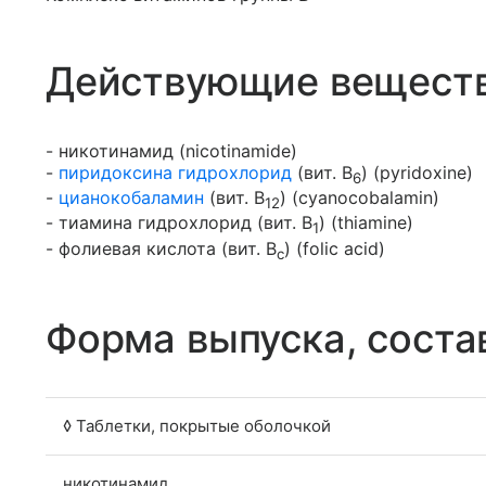
Действующие вещест
- никотинамид (nicotinamide)
-
пиридоксина гидрохлорид
(вит. B
) (pyridoxine)
6
-
цианокобаламин
(вит. B
) (cyanocobalamin)
12
- тиамина гидрохлорид (вит. B
) (thiamine)
1
- фолиевая кислота (вит. B
) (folic acid)
c
Форма выпуска, соста
◊ Таблетки, покрытые оболочкой
никотинамид