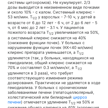
системы цитохромов). Не кумулирует. 2/3
дозы выводится в неизмененном виде почками
и около 10% - с калом. Системный клиренс -
53 мл/мин. T
у взрослых - 7-10 ч, у детей в
1/2
возрасте от 6 до 12 лет - 6 ч, от 2 до 6 лет - 5
ч, от 6 мес до 2 лет - 3.1 ч. У пациентов
пожилого возраста T
увеличивается на 50%,
1/2
а системный клиренс снижается на 40%
(снижение функции почек). У больных с
нарушением функции почек (КК<40 мл/мин)
клиренс препарата уменьшается, а T
1/2
удлиняется (так, у больных, находящихся на
гемодиализе, общий клиренс снижается на
70% и составляет 0.3 мл/мин/кг, а T
1/2
удлиняется в 3 раза), что требует
соответствующего изменения режима
дозирования. Практически не удаляется в ходе
гемодиализа. У больных с хроническими
заболеваниями печени (гепатоцеллюлярный,
холестатический или билиарный
цирроз
печени
) отмечается удлинение T
на 50% и
1/2
снижение общего клиренса на 40% (коррекция