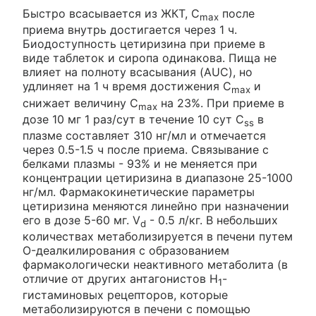
Быстро всасывается из ЖКТ, C
после
max
приема внутрь достигается через 1 ч.
Биодоступность цетиризина при приеме в
виде таблеток и сиропа одинакова. Пища не
влияет на полноту всасывания (AUC), но
удлиняет на 1 ч время достижения C
и
max
снижает величину C
на 23%. При приеме в
max
дозе 10 мг 1 раз/сут в течение 10 сут C
в
ss
плазме составляет 310 нг/мл и отмечается
через 0.5-1.5 ч после приема. Связывание с
белками плазмы - 93% и не меняется при
концентрации цетиризина в диапазоне 25-1000
нг/мл. Фармакокинетические параметры
цетиризина меняются линейно при назначении
его в дозе 5-60 мг. V
- 0.5 л/кг. В небольших
d
количествах метаболизируется в печени путем
O-деалкилирования с образованием
фармакологически неактивного метаболита (в
отличие от других антагонистов Н
-
1
гистаминовых рецепторов, которые
метаболизируются в печени с помощью