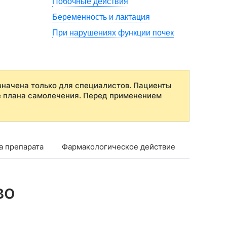
Побочные действия
Беременность и лактация
При нарушениях функции почек
начена только для специалистов. Пациенты
е плана самолечения. Перед применением
а препарата
Фармакологическое действие
Фармако
во