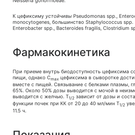
Neisseria gonorrhoeae.
К цефиксиму
устойчивы
Pseudomonas spp., Enteroc
monocytogenes, большинство Staphylococcus spp
Enterobacter spp., Bacteroides fragilis, Clostridium s
Фармакокинетика
При приеме внутрь биодоступность цефиксима с
пищи, однако C
цефиксима в сыворотке достиг
max
вместе с пищей. Связывание с белками плазмы, г
65%. Около 50% дозы выводится с мочой в неизме
выводится с желчью. Т
зависит от дозы и соста
1/2
функции почек при КК от 20 до 40 мл/мин Т
уве
1/2
11.5 ч.
Показания