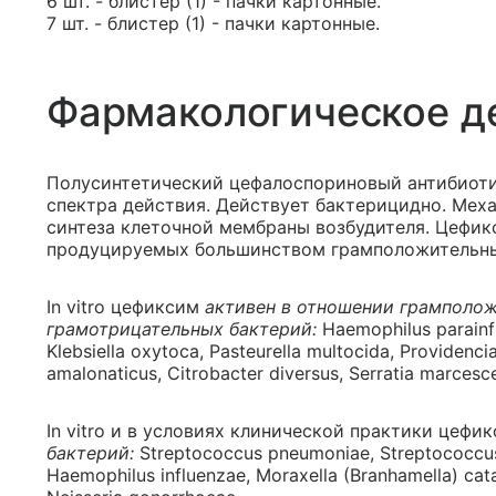
6 шт. - блистер (1) - пачки картонные.
7 шт. - блистер (1) - пачки картонные.
Фармакологическое д
Полусинтетический цефалоспориновый антибиотик
спектра действия. Действует бактерицидно. Мех
синтеза клеточной мембраны возбудителя. Цефик
продуцируемых большинством грамположительны
In vitro цефиксим
активен в отношении грамполож
грамотрицательных бактерий:
Haemophilus parainfl
Klebsiella oxytoca, Pasteurella multocida, Providencia
amalonaticus, Citrobacter diversus, Serratia marcesc
In vitro и в условиях клинической практики цефи
бактерий:
Streptococcus pneumoniae, Streptococcu
Haemophilus influenzae, Moraxella (Branhamella) catarr