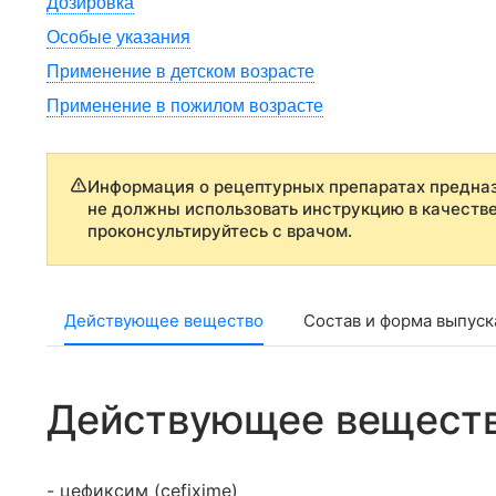
Дозировка
Особые указания
Применение в детском возрасте
Применение в пожилом возрасте
Информация о рецептурных препаратах предназ
не должны использовать инструкцию в качеств
проконсультируйтесь с врачом.
Действующее вещество
Состав и форма выпуск
Действующее вещест
- цефиксим (cefixime)