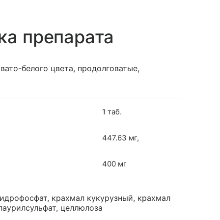
ка препарата
ато-белого цвета, продолговатые,
1 таб.
447.63 мг,
400 мг
гидрофосфат, крахмал кукурузный, крахмал
лаурилсульфат, целлюлоза