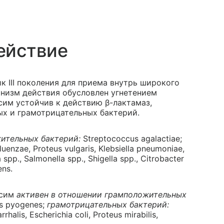
ействие
 III поколения для приема внутрь широкого
анизм действия обусловлен угнетением
сим устойчив к действию β-лактамаз,
х и грамотрицательных бактерий.
ительных бактерий:
Streptococcus agalactiae;
uenzae, Proteus vulgaris, Klebsiella pneumoniae,
 spp., Salmonella spp., Shigella spp., Citrobacter
ens.
ксим
активен в отношении грамположительных
s pyogenes;
грамотрицательных бактерий:
halis, Escherichia coli, Proteus mirabilis,