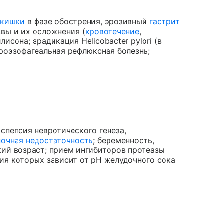
 кишки
в фазе обострения, эрозивный
гастрит
звы и их осложнения (
кровотечение
,
исона; эрадикация Helicobacter pylori (в
роэзофагеальная рефлюксная болезнь;
спепсия невротического генеза,
ночная недостаточность
; беременность,
кий возраст; прием ингибиторов протеазы
ция которых зависит от pH желудочного сока