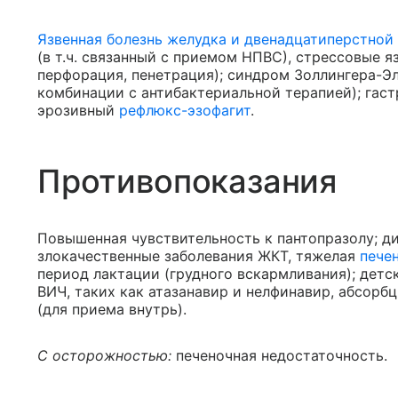
Язвенная болезнь желудка и двенадцатиперстной
(в т.ч. связанный с приемом НПВС), стрессовые я
перфорация, пенетрация); синдром Золлингера-Элл
комбинации с антибактериальной терапией); гаст
эрозивный
рефлюкс-эзофагит
.
Противопоказания
Повышенная чувствительность к пантопразолу; ди
злокачественные заболевания ЖКТ, тяжелая
пече
период лактации (грудного вскармливания); детс
ВИЧ, таких как атазанавир и нелфинавир, абсорб
(для приема внутрь).
С осторожностью:
печеночная недостаточность.