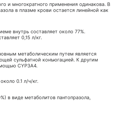
го и многократного применения одинакова. В
азола в плазме крови остается линейной как
иеме внутрь составляет около 77%.
тавляет 0,15 л/кг.
сновным метаболическим путем является
щей сульфатной конъюгацией. К другим
омощью CYP3A4.
коло 0.1 л/ч/кг.
0%) в виде метаболитов пантопразола,