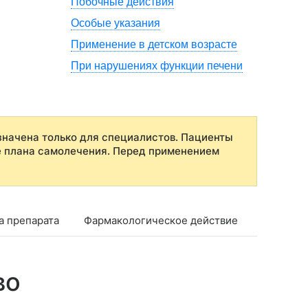
Побочные действия
Особые указания
Применение в детском возрасте
При нарушениях функции печени
начена только для специалистов. Пациенты
е плана самолечения. Перед применением
а препарата
Фармакологическое действие
Фармако
во