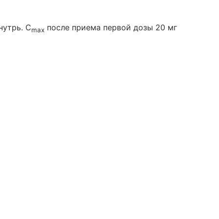
нутрь. С
после приема первой дозы 20 мг
max