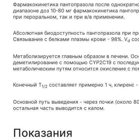
Фармакокинетика пантопразола после однократно
диапазоне доз 10-80 мг фармакокинетика пантопр
при пероральном, так и при в/в применении.
Абсолютная биодоступность пантопразола при пр
Связывание с белками плазмы крови - 98%. V
сос
d
Метаболизируется главным образом в печени. О
деметилирование с помощью CYP2C19 с последую
метаболическим путям относится окисление с п
Конечный T
составляет примерно 1 ч, клиренс - о
1/2
Основной путь выведения - через почки (около 8
остальная часть выводится с калом.
Показания