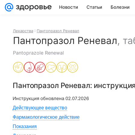
Новости
Статьи
Болезни
Лекарства
Пантопразол Реневал
Пантопразол Реневал
,
та
Pantoprazole Renewal
Пантопразол Реневал
: инструкци
Инструкция обновлена
02.07.2026
Действующее вещество
Фармакологическое действие
Показания