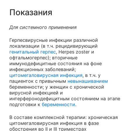
Показания
Для системного применения
Герпесвирусные инфекции различной
локализации (в т.ч. рецидивирующий
генитальный герпес
, Herpes zoster и
офтальмогерпес); вторичные
иммунодефицитные состояния на фоне
инфекционных заболеваний;
цитомегаловирусная инфекция
, в т.ч. у
пациенток с привычным
невынашиванием
беременности; у женщин с хронической
вирусной инфекцией и
интерферонодефицитным состоянием на этапе
подготовки к
беременности
.
В составе комплексной терапии: хроническая
цитомегаловирусная инфекция в фазе
обострения во II и III триместрах