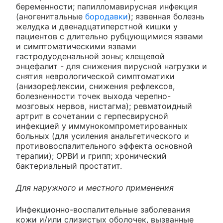
беременности; папилломавирусная инфекция
(аногенитальные
бородавки
); язвенная болезнь
желудка и двенадцатиперстной кишки у
пациентов с длительно рубцующимися язвами
и симптоматическими язвами
гастродуоденальной зоны; клещевой
энцефалит - для снижения вирусной нагрузки и
снятия неврологической симптоматики
(анизорефлексии, снижения рефлексов,
болезненности точек выхода черепно-
мозговых нервов, нистагма); ревматоидный
артрит в сочетании с герпесвирусной
инфекцией у иммунокомпрометированных
больных (для усиления анальгетического и
противовоспалительного эффекта основной
терапии); ОРВИ и грипп; хронический
бактериальный простатит.
Для наружного и местного применения
Инфекционно-воспалительные заболевания
кожи и/или слизистых оболочек, вызванные