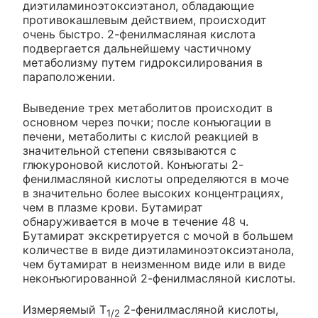
диэтиламиноэтоксиэтанол, обладающие
противокашлевым действием, происходит
очень быстро. 2-фенилмасляная кислота
подвергается дальнейшему частичному
метаболизму путем гидроксилирования в
параположении.
Выведение трех метаболитов происходит в
основном через почки; после конъюгации в
печени, метаболиты с кислой реакцией в
значительной степени связываются с
глюкуроновой кислотой. Конъюгаты 2-
фенилмасляной кислоты определяются в моче
в значительно более высоких концентрациях,
чем в плазме крови. Бутамират
обнаруживается в моче в течение 48 ч.
Бутамират экскретируется с мочой в большем
количестве в виде диэтиламиноэтоксиэтанола,
чем бутамират в неизменном виде или в виде
неконъюгированной 2-фенилмасляной кислоты.
Измеряемый Т
2-фенилмасляной кислоты,
1/2