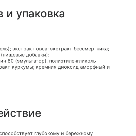
в и упаковка
ь); экстракт овса; экстракт бессмертника;
 (пищевые добавки):
ин 80 (эмульгатор), полиэтиленгликоль
стракт куркумы; кремния диоксид аморфный и
ействие
способствует глубокому и бережному