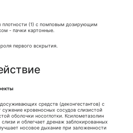
ой плотности (1) с помповым дозирующим
ом - пачки картонные.
роля первого вскрытия.
ействие
фекты
удосуживающих средств (деконгестантов) с
 сужение кровеносных сосудов слизистой
стой оболочки носоглотки. Ксилометазолин
слизи и облегчает дренаж заблокированных
улучшает носовое дыхание при заложенности