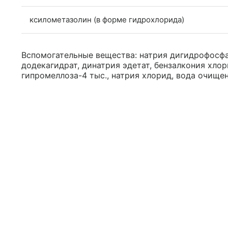
ксилометазолин (в форме гидрохлорида)
Вспомогательные вещества: натрия дигидрофосфа
додекагидрат, динатрия эдетат, бензалкония хло
гипромеллоза-4 тыс., натрия хлорид, вода очищен