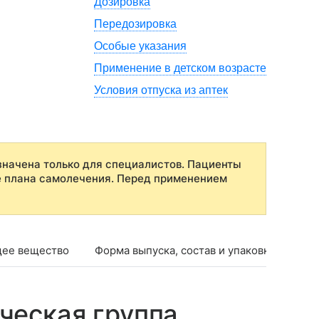
Дозировка
Передозировка
Особые указания
Применение в детском возрасте
Условия отпуска из аптек
начена только для специалистов. Пациенты
е плана самолечения. Перед применением
ее вещество
Форма выпуска, состав и упаковка
Фар
ческая группа