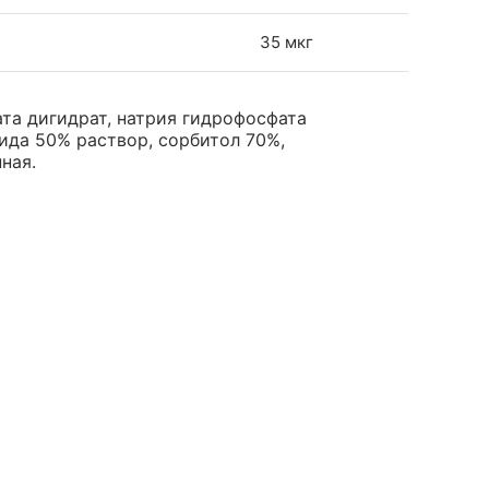
35 мкг
та дигидрат, натрия гидрофосфата
рида 50% раствор, сорбитол 70%,
ная.