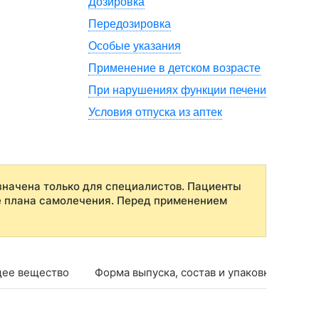
Дозировка
Передозировка
Особые указания
Применение в детском возрасте
При нарушениях функции печени
Условия отпуска из аптек
начена только для специалистов. Пациенты
е плана самолечения. Перед применением
ее вещество
Форма выпуска, состав и упаковка
Фар