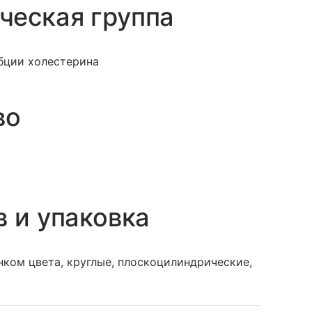
ческая группа
бции холестерина
во
в и упаковка
нком цвета, круглые, плоскоцилиндрические,