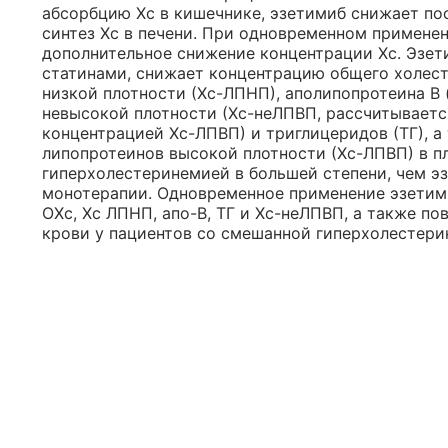
абсорбцию Хс в кишечнике, эзетимиб снижает по
синтез Хс в печени. При одновременном применен
дополнительное снижение концентрации Хс. Эзе
статинами, снижает концентрацию общего холест
низкой плотности (Хс-ЛПНП), аполипопротеина В 
невысокой плотности (Хс-неЛПВП, рассчитываетс
концентрацией Хс-ЛПВП) и триглицеридов (ТГ), 
липопротеинов высокой плотности (Хс-ЛПВП) в пл
гиперхолестеринемией в большей степени, чем э
монотерапии. Одновременное применение эзетим
ОХс, Хс ЛПНП, апо-B, ТГ и Хс-неЛПВП, а также п
крови у пациентов со смешанной гиперхолестери