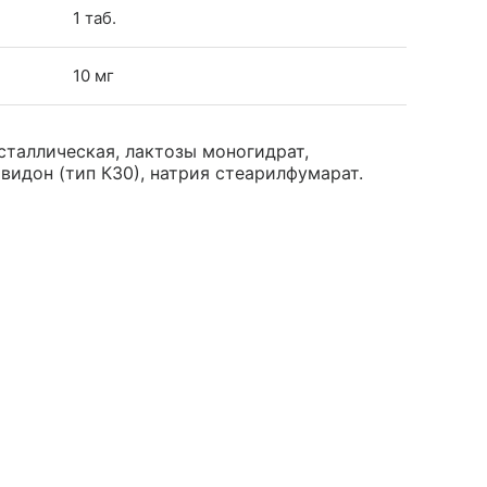
1 таб.
10 мг
таллическая, лактозы моногидрат,
видон (тип К30), натрия стеарилфумарат.