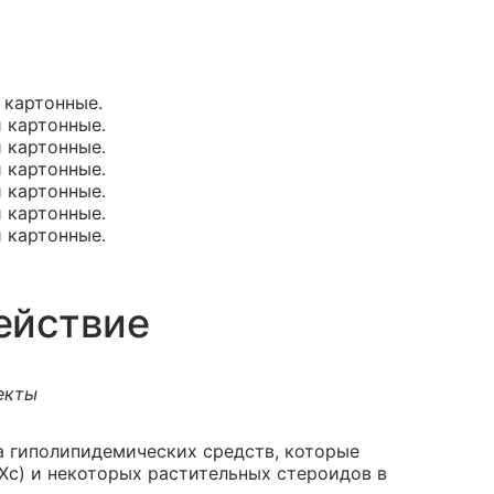
и картонные.
и картонные.
и картонные.
и картонные.
и картонные.
и картонные.
и картонные.
ействие
екты
а гиполипидемических средств, которые
Хс) и некоторых растительных стероидов в