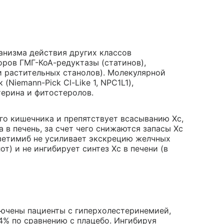
анизма действия других классов
оров ГМГ-КоА-редуктазы (статинов),
и растительных станолов). Молекулярной
Niemann-Pick Cl-Like 1, NPC1L1),
терина и фитостеролов.
го кишечника и препятствует всасыванию Хс,
 в печень, за счет чего снижаются запасы Хс
Эзетимиб не усиливает экскрецию желчных
т) и не ингибирует синтез Хс в печени (в
лючены пациенты с гиперхолестеринемией,
4% по сравнению с плацебо. Ингибируя