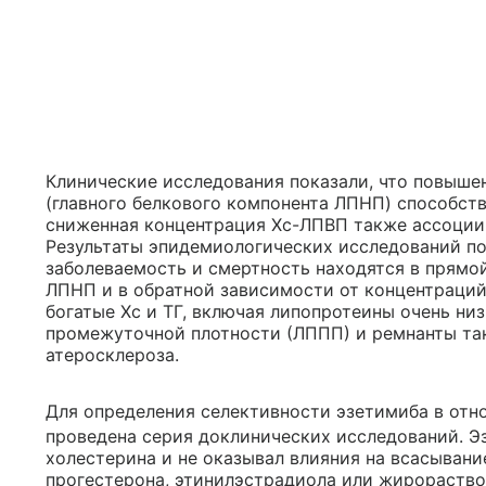
Клинические исследования показали, что повыше
(главного белкового компонента ЛПНП) способс
сниженная концентрация Хс-ЛПВП также ассоциир
Результаты эпидемиологических исследований по
заболеваемость и смертность находятся в прямо
ЛПНП и в обратной зависимости от концентраций
богатые Хс и ТГ, включая липопротеины очень ни
промежуточной плотности (ЛППП) и ремнанты та
атеросклероза.
Для определения селективности эзетимиба в отн
проведена серия доклинических исследований. Э
холестерина и не оказывал влияния на всасывание
прогестерона, этинилэстрадиола или жирораство