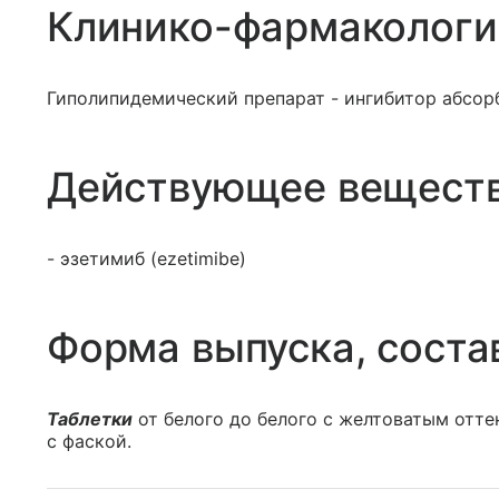
Клинико-фармакологи
Гиполипидемический препарат - ингибитор абсор
Действующее вещест
- эзетимиб (ezetimibe)
Форма выпуска, соста
Таблетки
от белого до белого с желтоватым отте
с фаской.