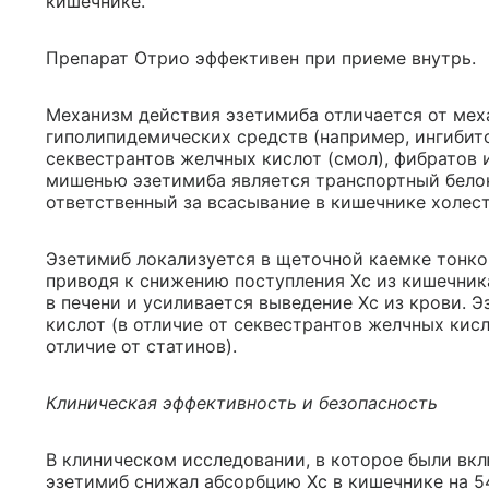
кишечнике.
Препарат Отрио эффективен при приеме внутрь.
Механизм действия эзетимиба отличается от мех
гиполипидемических средств (например, ингибит
секвестрантов желчных кислот (смол), фибратов 
мишенью эзетимиба является транспортный белок (
ответственный за всасывание в кишечнике холес
Эзетимиб локализуется в щеточной каемке тонко
приводя к снижению поступления Хс из кишечника
в печени и усиливается выведение Хс из крови. 
кислот (в отличие от секвестрантов желчных кисло
отличие от статинов).
Клиническая эффективность и безопасность
В клиническом исследовании, в которое были вк
эзетимиб снижал абсорбцию Хс в кишечнике на 5