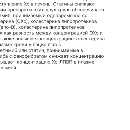
ступление Хс в печень. Статины снижают
ии препараты этих двух групп обеспечивают
тимиб, принимаемый одновременно со
ерина (ОХс), холестерина липопротеинов
(апо-B), холестерина липопротеинов
я как разность между концентрацией ОХс и
а также повышает концентрацию холестерина
азме крови у пациентов с
зетимиб или статин, принимаемые в
иба с фенофибратом снижает концентрацию
овышает концентрацию Хс-ЛПВП в плазме
немией.