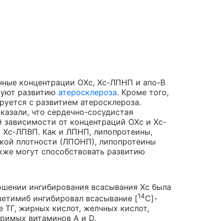
нные концентрации ОХс, Хс-ЛПНП и апо-B
твуют развитию
атеросклероза
. Кроме того,
уется с развитием атеросклероза.
казали, что сердечно-сосудистая
й зависимости от концентраций ОХс и Хс-
 Хс-ЛПВП. Как и ЛПНП, липопротеины,
зкой плотности (ЛПОНП), липопротеины
кже могут способствовать развитию
ошении ингибирования всасывания Хс была
14
зетимиб ингибировал всасывание [
С]-
 ТГ, жирных кислот, желчных кислот,
римых витаминов А и D.