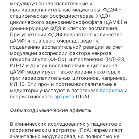
модулируя провоспалительные и
противовоспалительные медиаторы. ФДЭ4 -
специфическая фосфодиэстераза (ФДЭ)
циклического аденозинмонофосфата (цАМФ) и
доминирующая ФДЭ в клетках воспаления.
При угнетении ФДЭ4 возрастает количество
цАМФ, что, в свою очередь, ведет к
подавлению воспалительной реакции за счет
модуляции экспрессии фактора некроза
опухоли альфа (ФНОα), интерлейкина (ИЛ)-23,
ИЛ-17 и других воспалительных цитокинов.
цАМФ модулирует также уровни некоторых
противовоспалительных цитокинов, например,
ИЛ-10. Эти про- и противовоспалительные
медиаторы участвуют в патогенезе
псориаза
и
псориатического
артрита
(ПсА).
Фармакодинамические эффекты
В клинических исследованиях у пациентов с
псориатическим артритом (ПсА) апремиласт
значительно модулировал, но полностью не