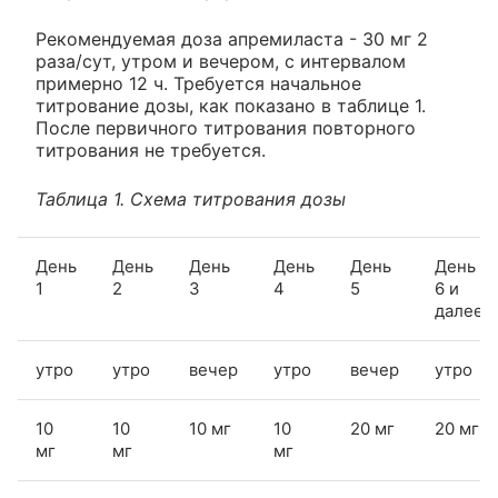
Рекомендуемая доза апремиласта - 30 мг 2
раза/сут, утром и вечером, с интервалом
примерно 12 ч. Требуется начальное
титрование дозы, как показано в таблице 1.
После первичного титрования повторного
титрования не требуется.
Таблица 1. Схема титрования дозы
День
День
День
День
День
День
1
2
3
4
5
6 и
далее
утро
утро
вечер
утро
вечер
утро
10
10
10 мг
10
20 мг
20 мг
мг
мг
мг