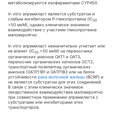
метаболизируются изоферментами CYP450.
In vitro апремиласт является субстратом и
слабым ингибитором Р-гликопротеина (IC
50
>50 мкМ), однако клинически значимое
взаимодействие с участием гликопротеина
маловероятно.
In vitro апремиласт незначительно угнетает или
не влияет (IC
>50 мкМ) на переносчики
50
органических анионов ОАТ1 и ОАТ3,
переносчик органических катионов ОСТ2,
транспортный полипептид органических
анионов (ОАТР)1В1 и ОАТР1В3 или на белок
устойчивости
рака молочной железы
(BCRP) и
не является субстратом для этих соединений.
В связи с этим клинически значимое
лекарственное взаимодействие маловероятно
при совместном применении апремиласта с
субстратами или ингибиторами этих
транспортеров.