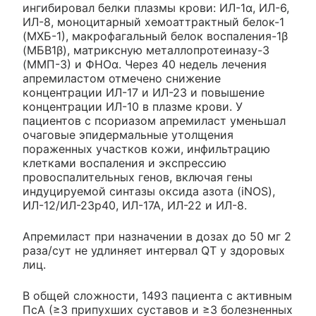
ингибировал белки плазмы крови: ИЛ-1α, ИЛ-6,
ИЛ-8, моноцитарный хемоаттрактный белок-1
(МХБ-1), макрофагальный белок воспаления-1β
(МБВ1β), матриксную металлопротеиназу-3
(ММП-3) и ФНОα. Через 40 недель лечения
апремиластом отмечено снижение
концентрации ИЛ-17 и ИЛ-23 и повышение
концентрации ИЛ-10 в плазме крови. У
пациентов с псориазом апремиласт уменьшал
очаговые эпидермальные утолщения
пораженных участков кожи, инфильтрацию
клетками воспаления и экспрессию
провоспалительных генов, включая гены
индуцируемой синтазы оксида азота (iNOS),
ИЛ-12/ИЛ-23р40, ИЛ-17А, ИЛ-22 и ИЛ-8.
Апремиласт при назначении в дозах до 50 мг 2
раза/сут не удлиняет интервал QT у здоровых
лиц.
В общей сложности, 1493 пациента с активным
ПсА (≥3 припухших суставов и ≥3 болезненных