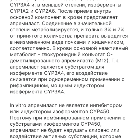
CYP3A4 и, в меньшей степени, изоферменты
CYP1A2 и CYP2A6. После приема внутрь
основной компонент в крови представляет
апремиласт. Соединение в значительной
степени метаболизируется, и только 3% и 7%
от принятого количества препарата выводится
в неизмененном виде почками и кишечником,
соответственно. В крови основной неактивный
метаболит - глюкуронидный конъюгат O-
деметилированного апремиласта (М12). Т.к.
апремиласт является субстратом для
изофермента CYP3A4, его воздействие
снижается при одновременном применении с
рифампицином, мощным индуктором
изофермента CYP3A4.
In vitro апремиласт не является ингибитором
или индуктором изоферментов CYP450.
Поэтому при комбинированном применении с
субстратами изоферментов CYP450,
апремиласт не будет нарушать клиренс или
воздействие активных субстанций, которые