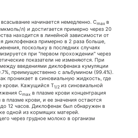
о всасывание начинается немедленно. С
в
max
 мкмоль/л) и достигается примерно через 20
ства находится в линейной зависимости от
я диклофенака примерно в 2 раза больше,
менения, поскольку в последних случаях
изируется при "первом прохождении" через
тические показатели не изменяются. При
 между введениями диклофенака кумуляции
9.7%, преимущественно с альбумином (99.4%).
енак проникает в синовиальную жидкость, где
ме крови. Кажущийся T
из синовиальной
1/2
тижения С
в плазме крови концентрация
max
в плазме крови, и ее значения остаются
до 12 часов. Диклофенак был обнаружен в
оке одной из кормящих матерей.
его через грудное молоко в организм