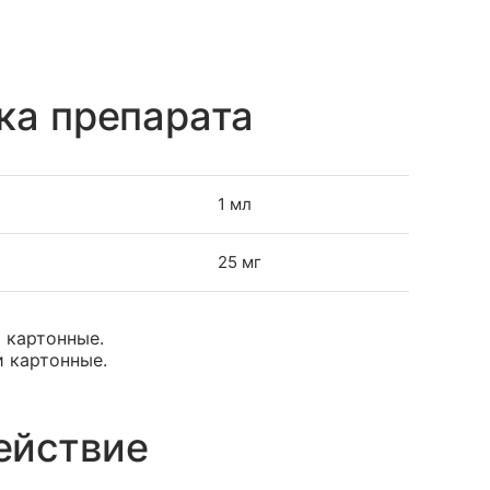
ка препарата
1 мл
25 мг
и картонные.
и картонные.
ействие