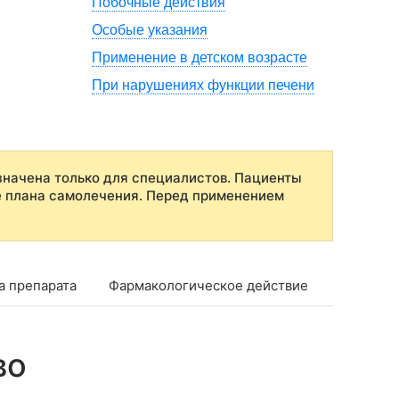
Побочные действия
Особые указания
Применение в детском возрасте
При нарушениях функции печени
начена только для специалистов. Пациенты
е плана самолечения. Перед применением
а препарата
Фармакологическое действие
Фармако
во