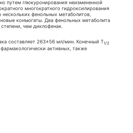
но путем глюкуронирования неизмененной
ократного многократного гидроксилирования
ю нескольких фенольных метаболитов,
оновые конъюгаты. Два фенольных метаболита
 степени, чем диклофенак.
ка составляет 263±56 мл/мин. Конечный T
1/2
 фармакологически активных, также