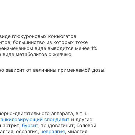
 виде глюкуроновых конъюгатов
итов, большинство из которых тоже
неизмененном виде выводится менее 1%
в виде метаболитов с желчью.
но зависит от величины применяемой дозы.
рно-двигательного аппарата, в т.ч.
;
анкилозирующий спондилит
и другие
й артрит;
бурсит
, тендовагинит; болевой
алгия, оссалгия,
невралгия
, миалгия,