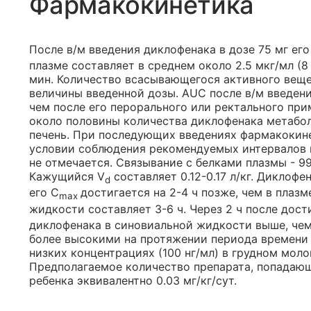
Фармакокинетика
После в/м введения диклофенака в дозе 75 мг ег
плазме составляет в среднем около 2.5 мкг/мл (8
мин. Количество всасывающегося активного веще
величины введенной дозы. AUC после в/м введени
чем после его перорального или ректального при
около половины количества диклофенака метабол
печень. При последующих введениях фармакокине
условии соблюдения рекомендуемых интервалов
не отмечается. Связывание с белками плазмы - 9
Кажущийся V
составляет 0.12-0.17 л/кг. Диклоф
d
его С
достигается на 2-4 ч позже, чем в плаз
max
жидкости составляет 3-6 ч. Через 2 ч после дос
диклофенака в синовиальной жидкости выше, чем 
более высокими на протяжении периода времени 
низких концентрациях (100 нг/мл) в грудном мол
Предполагаемое количество препарата, попадающ
ребенка эквивалентно 0.03 мг/кг/сут.