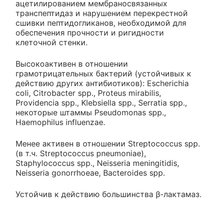
ацетилированием мембраносвязанных
транспептидаз и нарушением перекрестной
сшивки пептидогликанов, необходимой для
обеспечения прочности и ригидности
клеточной стенки.
Высокоактивен в отношении
грамотрицательных бактерий (устойчивых к
действию других антибиотиков): Escherichia
coli, Citrobacter spp., Proteus mirabilis,
Providencia spp., Klebsiella spp., Serratia spp.,
некоторые штаммы Pseudomonas spp.,
Haemophilus influenzae.
Менее активен в отношении Streptococcus spp.
(в т.ч. Streptococcus pneumoniae),
Staphylococcus spp., Neisseria meningitidis,
Neisseria gonorrhoeae, Bacteroides spp.
Устойчив к действию большинства β-лактамаз.