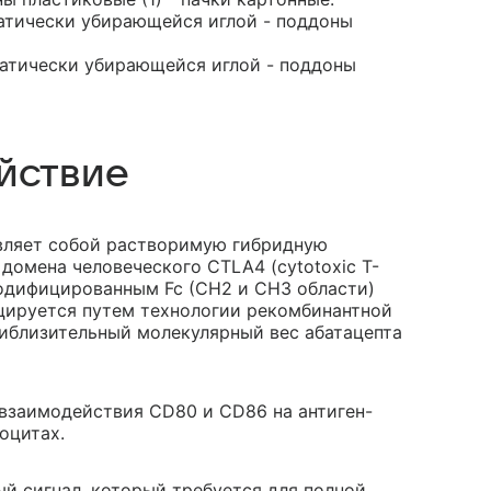
оматически убирающейся иглой - поддоны
оматически убирающейся иглой - поддоны
йствие
вляет собой растворимую гибридную
домена человеческого CTLA4 (cytotoxic T-
 модифицированным Fc (CH2 и CH3 области)
уцируется путем технологии рекомбинантной
риблизительный молекулярный вес абатацепта
взаимодействия CD80 и CD86 на антиген-
оцитах.
й сигнал, который требуется для полной