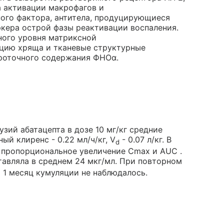
а активации макрофагов и
ого фактора, антитела, продуцирующиеся
ркера острой фазы реактивации воспаления.
ного уровня матриксной
кцию хряща и тканевые структурные
роточного содержания ФНОα.
зий абатацепта в дозе 10 мг/кг средние
ный клиренс - 0.22 мл/ч/кг, V
- 0.07 л/кг. В
d
сь пропорциональное увеличение Cmax и AUC .
тавляла в среднем 24 мкг/мл. При повторном
м 1 месяц кумуляции не наблюдалось.