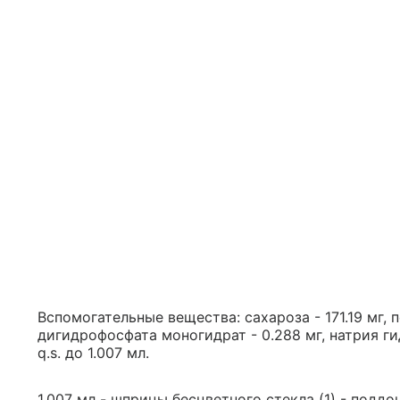
Вспомогательные вещества: сахароза - 171.19 мг, 
дигидрофосфата моногидрат - 0.288 мг, натрия ги
q.s. до 1.007 мл.
1.007 мл - шприцы бесцветного стекла (1) - поддо