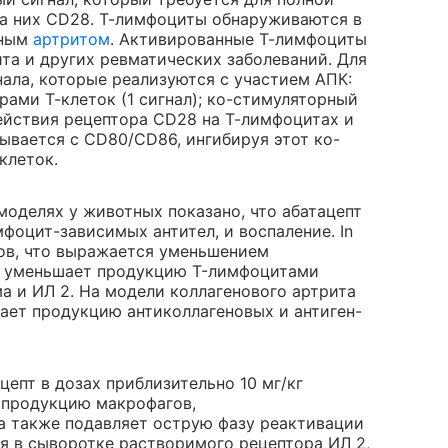
а них CD28. Т-лимфоциты обнаруживаются в
дным
артритом
. Активированные Т-лимфоциты
та и других ревматических заболеваний. Для
ала, которые реализуются с участием АПК:
ами Т-клеток (1 сигнал); ко-стимуляторный
действия рецептора CD28 на Т-лимфоцитах и
ывается с CD80/CD86, ингибируя этот ко-
клеток.
 моделях у животных показано, что абатацепт
фоцит-зависимых антител, и воспаление. In
тов, что выражается уменьшением
т уменьшает продукцию T-лимфоцитами
а и ИЛ 2. На модели коллагенового артрита
шает продукцию антиколлагеновых и антиген-
цепт в дозах приблизительно 10 мг/кг
 продукцию макрофагов,
а также подавляет острую фазу реактивации
я в сыворотке растворимого рецептора ИЛ 2,