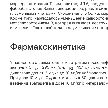
маркера активации Т-лимфоцитов; ИЛ 6, продукт
фибробластоподобных синовиоцитов; ревматоидн
плазменными клетками; С-реактивного белка, ма
Кроме того, наблюдалось уменьшение сывороточ
металлопротеиназы-3, которая вызывает дестру
изменения. Также наблюдалось уменьшение сыво
Фармакокинетика
У пациентов с ревматоидным артритом после инфу
значения C
- 295 мкг/мл, T
- 13.1 сут, систем
max
1/2
диапазоне доз от 2 мг/кг до 10 мг/кг наблюдало
При дозе 10 мг/кг C
достигалась к 60 дню и сос
ss
введении абатацепта в дозе 10 мг/кг с интервало