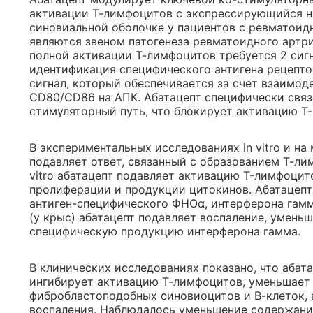
активации Т-лимфоцитов с экспрессирующийся н
синовиальной оболочке у пациентов с ревматои
являются звеном патогенеза ревматоидного артри
полной активации Т-лимфоцитов требуется 2 сигн
идентификация специфического антигена рецептор
сигнал, который обеспечивается за счет взаимо
CD80/CD86 на АПК. Абатацепт специфически связ
стимуляторный путь, что блокирует активацию Т-
В экспериментальных исследованиях in vitro и на
подавляет ответ, связанный с образованием Т-лим
vitro абатацепт подавляет активацию T-лимфоци
пролиферации и продукции цитокинов. Абатацеп
антиген-специфического ФНОα, интерферона гамм
(у крыс) абатацепт подавляет воспаление, умень
специфическую продукцию интерферона гамма.
В клинических исследованиях показано, что абата
ингибирует активацию Т-лимфоцитов, уменьшает
фибробластоподобных синовиоцитов и В-клеток, 
воспаления. Наблюдалось уменьшение содержани