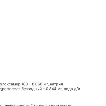
полоксамер 188 - 8.056 мг, натрия
дрофосфат безводный - 0.844 мг, вода д/и -
ны пластиковые (1) - пачки картонные.