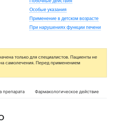
Побочные действия
Особые указания
Применение в детском возрасте
При нарушениях функции печени
ачена только для специалистов. Пациенты не
ана самолечения. Перед применением
а препарата
Фармакологическое действие
Фармако
о