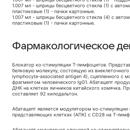
1.007 мл - шприцы бесцветного стекла (1) с авт
пластиковые (1) - пачки картонные.
1.007 мл - шприцы бесцветного стекла (4) с авт
пластиковые (1) - пачки картонные.
Фармакологическое де
Блокатор ко-стимуляции T-лимфоцитов. Предста
белковую молекулу, состоящую из внеклеточного 
lymphocyte-associated antigen 4), сцепленного с
фрагментом человеческого IgG1. Абатацепт прод
ДНК на клетках яичников китайского хомячка. П
составляет 92 килодальтон.
Абатацепт является модулятором ко-стимуляции 
представляющих клетках (АПК) с CD28 на T-лимф
Абатацепт модулирует ключевой ко-стимуляторны