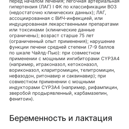
перед началом лечения; легочная артериальная
гипертензия (ЛАГ) I ФК по классификации ВОЗ
(недостаточно клинических данных); ЛАГ,
ассоциированная с ВИЧ-инфекцией, или
индуцированная лекарственными препаратами
или токсинами (клинические данные
ограничены); возраст старше 75 лет
(ограниченный опыт применения); нарушение
функции печени средней степени (7-9 баллов
по шкале Чайлд-Пью): при совместном
применении с мощными ингибиторами CYP3A4
(например, итраконазол, кетоконазол,
вориконазол, кларитромицин, телитромицин,
нефазодон, ритонавир и саквинавир); при
совместном применении с мощными
индукторами CYP3A4 (например, рифампицин,
зверобой продырявленный, карбамазепин,
фенитоин).
Беременность и лактация