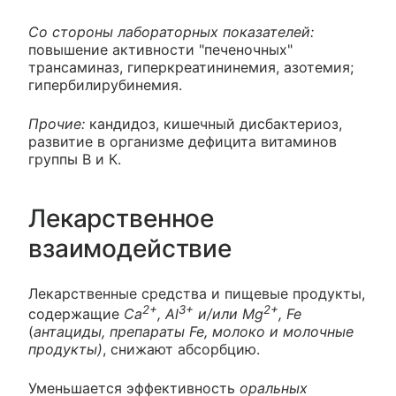
Со стороны лабораторных показателей:
повышение активности "печеночных"
трансаминаз, гиперкреатининемия, азотемия;
гипербилирубинемия.
Прочие:
кандидоз, кишечный дисбактериоз,
развитие в организме дефицита витаминов
группы В и К.
Лекарственное
взаимодействие
Лекарственные средства и пищевые продукты,
2+
3+
2+
содержащие
Ca
, Al
и/или Mg
, Fe
(
антациды, препараты Fe, молоко и молочные
продукты)
, снижают абсорбцию.
Уменьшается эффективность
оральных