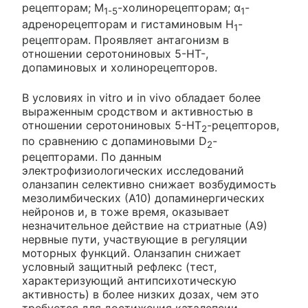
рецепторам; M
-холинорецепторам; α
-
1-5
1
адренорецепторам и гистаминовым H
-
1
рецепторам. Проявляет антагонизм в
отношении серотониновых 5-НТ-,
допаминовых и холинорецепторов.
В условиях in vitro и in vivo обладает более
выраженным сродством и активностью в
отношении серотониновых 5-НТ
-рецепторов,
2
по сравнению с допаминовыми D
-
2
рецепторами. По данным
электрофизиологических исследований
оланзапин селективно снижает возбудимость
мезолимбических (А10) допаминергических
нейронов и, в тоже время, оказывает
незначительное действие на стриатные (А9)
нервные пути, участвующие в регуляции
моторных функций. Оланзапин снижает
условный защитный рефлекс (тест,
характеризующий антипсихотическую
активность) в более низких дозах, чем это