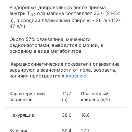
У здоровых добровольцев после приема
внутрь T
оланзапина составляет 33 ч (21-54
1/2
ч), а средний плазменный клиренс - 26 л/ч (12-
47 л/ч).
Около 57% оланзапина, меченного
радиоизотопами, выводится с мочой, в
основном в виде метаболитов.
Фармакокинетические показатели оланзапина
варьируют в зависимости от пола, возраста,
наличия пристрастия к
курению
:
Характеристики
T1/2
Плазменный
пациентов
(ч)
клиренс (л/ч)
Некурящие
38.6
18.6
Курящие
30.4
27.7