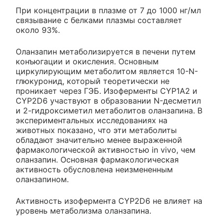
При концентрации в плазме от 7 до 1000 нг/мл
связывание с белками плазмы составляет
около 93%.
Оланзапин метаболизируется в печени путем
конъюгации и окисления. Основным
циркулирующим метаболитом является 10-N-
глюкуронид, который теоретически не
проникает через ГЭБ. Изоферменты CYP1A2 и
CYP2D6 участвуют в образовании N-десметил
и 2-гидроксиметил метаболитов оланзапина. В
экспериментальных исследованиях на
животных показано, что эти метаболиты
обладают значительно менее выраженной
фармакологической активностью in vivo, чем
оланзапин. Основная фармакологическая
активность обусловлена неизмененным
оланзапином.
Активность изофермента CYP2D6 не влияет на
уровень метаболизма оланзапина.