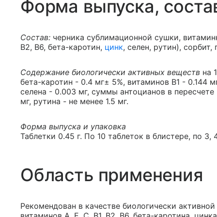
Форма выпуска, соста
Состав:
черника сублимационной сушки, витамин
В2, В6, бета-каротин,
цинк
, селен, рутин), сорбит
Содержание биологически активных веществ
на 1
бета-каротин - 0.4 мг± 5%, витаминов В1 - 0.144 мг, 
селена - 0.003 мг, суммы антоцианов в пересчете 
мг, рутина - не менее 1.5 мг.
Форма выпуска и упаковка
Таблетки 0.45 г. По 10 таблеток в блистере, по 3,
Область применения
Рекомендован в качестве биологически активной
витаминов А, Е, С, В1, В2, В6, бета-каротина, цин