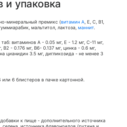
в и упаковка
но-минеральный премикс (
витамин А
, Е, С, В1,
, гуммиарабик, мальтитол, лактоза,
маннит
.
 таб: витаминов А - 0.05 мг, Е - 1.2 мг, С-11 мг,
В2 - 0.176 мг, В6- 0.137 мг, цинка - 0.6 мг,
на цианидин 3.5 мг, дигликозида - не менее 3
 4 или 6 блистеров в пачке картонной.
 добавки к пище - дополнительного источника
ка, селена, источника флавоноидов (рутина и