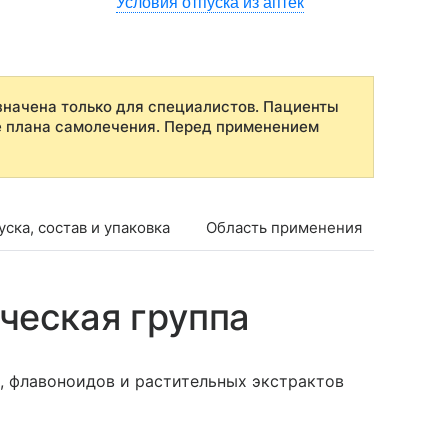
Условия отпуска из аптек
начена только для специалистов. Пациенты
е плана самолечения. Перед применением
ска, состав и упаковка
Область применения
Проти
ческая группа
, флавоноидов и растительных экстрактов