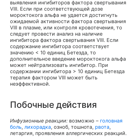
выявления ингибиторов фактора свертывания
VIII. Если при соответствующей дозе
мороктокога альфа не удается достигнуть
ожидаемой активности фактора свертывания
VIII в плазме, или контроля кровотечения, то
следует провести анализ на наличие
ингибитора фактора свертывания VIII. Если
содержание ингибитора соответствует
значению < 10 единиц Бетезда, то
дополнительное введение мороктокога альфа
может нейтрализовать ингибитор. При
содержании ингибитора > 10 единиц Бетезда
терапия фактором VIII может быть
неэффективной.
Побочные действия
Инфузионные реакции:
возможно –
головная
боль
,
лихорадка
, озноб, тошнота,
рвота
,
летаргия, проявления аллергических реакций.