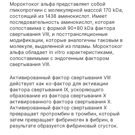
Мороктоког альфа представляет собой
гликопротеин с молекулярной массой 170 kDa,
состоящий из 1438 аминокислот. Имеет
последовательность аминокислот, которая
сопоставима с формой 90+80 kDa фактора
свертывания VIII, и посттрансляционные
модификации, которые аналогичны таковым в
молекуле, выделенной из плазмы. Мороктоког
альфа обладает in vitro характеристиками,
сопоставимыми с эндогенным фактором
свертывания VIII.
Активированный фактор свертывания VIII
действует как ко-фактор для активации
фактора свертывания IX, ускоряющего
образование из фактора свертывания X
активированного фактора свертывания X.
Активированный фактор свертывания X
превращает протромбин в тромбин, который
затем превращает фибриноген в фибрин, в
результате образуется фибриновый сгусток.