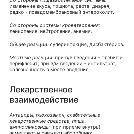
Со стороны пищеварительной системы:
изменение вкуса, тошнота, рвота, диарея,
редко - псевдомембранозный энтероколит.
Со стороны системы кроветворения:
лейкопения, нейтропения, анемия.
Общие реакции:
суперинфекция, дисбактериоз.
Местные реакции:
при в/в введении - флебит и
перифлебит; при в/м введении - инфильтрат,
болезненность в месте введения.
Лекарственное
взаимодействие
Антациды, глюкозамин, слабительные
лекарственные средства, пища,
аминогликозиды
(при приеме внутрь)
замедляют и снижают абсорбцию;