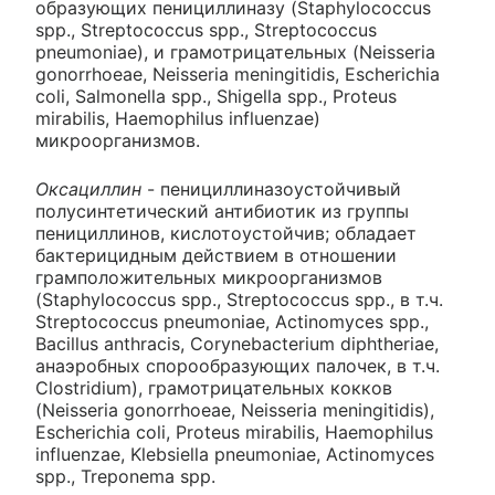
образующих пенициллиназу (Staphylococcus
spp., Streptococcus spp., Streptococcus
pneumoniae), и грамотрицательных (Neisseria
gonorrhoeae, Neisseria meningitidis, Escherichia
coli, Salmonella spp., Shigella spp., Proteus
mirabilis, Haemophilus influenzae)
микроорганизмов.
Оксациллин
- пенициллиназоустойчивый
полусинтетический антибиотик из группы
пенициллинов, кислотоустойчив; обладает
бактерицидным действием в отношении
грамположительных микроорганизмов
(Staphylococcus spp., Streptococcus spp., в т.ч.
Streptococcus pneumoniae, Actinomyces spp.,
Bacillus anthracis, Corynebacterium diphtheriae,
анаэробных спорообразующих палочек, в т.ч.
Clostridium), грамотрицательных кокков
(Neisseria gonorrhoeae, Neisseria meningitidis),
Escherichia coli, Proteus mirabilis, Haemophilus
influenzae, Klebsiella pneumoniae, Actinomyces
spp., Treponema spp.