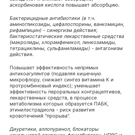
аскорбиновая кислота
повышает абсорбцию.
Бактерицидные антибиотики (в т.ч.
аминогликозиды, цефалоспорины, ванкомицин,
рифампицин)
- синергизм действия;
бактериостатические лекарственные средства
(макролиды, хлорамфеникол, линкозамиды,
тетрациклины, сульфаниламиды)
- антагонизм
действия.
Повышает эффективность
непрямых
антикоагулянтов
(подавляя кишечную
микрофлору, снижает синтез витамина К и
протромбиновый индекс); уменьшает
эффективность пероральных контрацептивов,
лекарственных средств, в процессе
метаболизма которых образуется ПАБК,
этинилэстрадиола - риск развития
кровотечений "прорыва".
Диуретики, аллопуринол, блокаторы