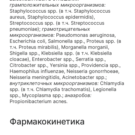
грамположительных микроорганизмов:
Staphylococcus spp. (в т.ч. Staphylococcus
aureus, Staphylococcus epidermidis),
Streptococcus spp. (в т.ч. Streptococcus
pneumoniae);
грамотрицательных
микроорганизмов:
Pseudomonas aeruginosa,
Escherichia coli, Salmonella spp., Proteus spp. (в
т.ч. Proteus mirabilis), Morganella morganii,
Shigella spp., Klebsiella spp. (в т.ч. Klebsiella
cloacae), Enterobacter spp., Serratia spp.,
Citrobacter spp., Yersinia spp., Providencia spp.,
Haemophilus influenzae, Neisseria gonorrhoeae,
Neisseria meningitidis, Acinetobacter spp.;
внутриклеточных микроорганизмов:
Chlamydia
spp. (в т.ч. Chlamydia trachomatis), Legionella
spp., Mycoplasma spp.;
анаэробов:
Propionibacterium acnes.
Фармакокинетика