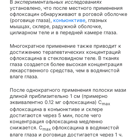
В
экспериментальных исследованиях
установлено, что после местного применения
офлоксацин обнаруживают в роговой оболочке
(роговице глаза),
конъюнктиве
, глазных
мышцах, склере, радужной оболочке,
цилиарном теле и в передней камере глаза.
Многократное применение также приводит к
достижению терапевтических концентраций
офлоксацина в стекловидном теле. В тканях
глаза создается более высокая концентрация
лекарственного средства, чем в водянистой
влаге глаза.
После однократного применения полоски мази
длиной приблизительно 1 см (примерно
эквивалентно 0.12 мг офлоксацина) C
max
офлоксацина в конъюнктиве и склере
достигаются через 5 мин, после чего
концентрация офлоксацина медленно
снижается. C
офлоксацина в водянистой
max
влаге глаза и роговице достигается через 1 ч.