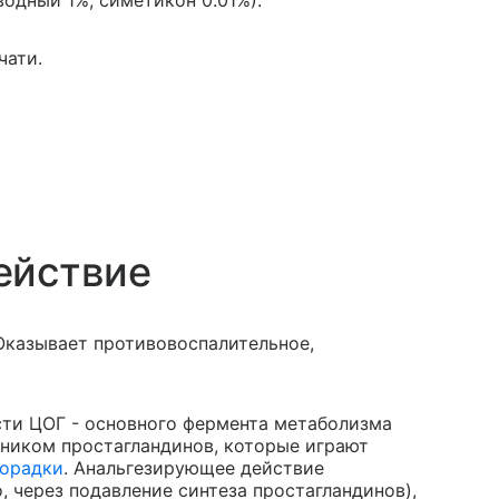
водный 1%, симетикон 0.01%).
чати.
ействие
Оказывает противовоспалительное,
сти ЦОГ - основного фермента метаболизма
ником простагландинов, которые играют
орадки
. Анальгезирующее действие
 через подавление синтеза простагландинов),