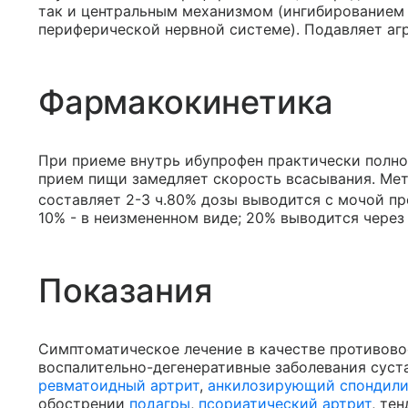
так и центральным механизмом (ингибированием 
периферической нервной системе). Подавляет аг
Фармакокинетика
При приеме внутрь ибупрофен практически полн
прием пищи замедляет скорость всасывания. Мета
составляет 2-3 ч.80% дозы выводится с мочой пр
10% - в неизмененном виде; 20% выводится через
Показания
Симптоматическое лечение в качестве противов
воспалительно-дегенеративные заболевания суста
ревматоидный артрит
,
анкилозирующий спондили
обострении
подагры
,
псориатический артрит
, те