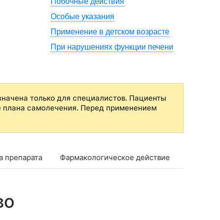
Побочные действия
Особые указания
Применение в детском возрасте
При нарушениях функции печени
начена только для специалистов. Пациенты
е плана самолечения. Перед применением
а препарата
Фармакологическое действие
Фармако
во