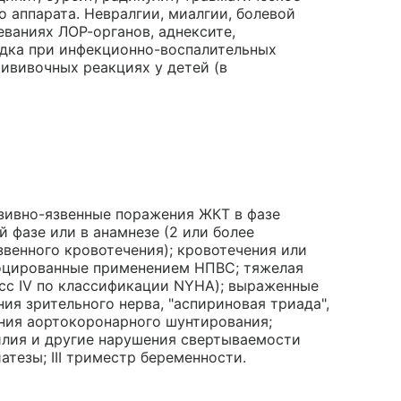
о аппарата. Невралгии, миалгии, болевой
ваниях ЛОР-органов, аднексите,
радка при инфекционно-воспалительных
рививочных реакциях у детей (в
зивно-язвенные поражения ЖКТ в фазе
 фазе или в анамнезе (2 или более
венного кровотечения); кровотечения или
воцированные применением НПВС; тяжелая
сс IV по классификации NYHA); выраженные
ия зрительного нерва, "аспириновая триада",
ния аортокоронарного шунтирования;
илия и другие нарушения свертываемости
иатезы; III триместр беременности.