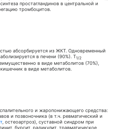
синтеза простагландинов в центральной и
регацию тромбоцитов.
остью абсорбируется из ЖКТ. Одновременный
болизируется в печени (90%). T
1/2
еимущественно в виде метаболитов (70%),
 кишечник в виде метаболитов.
оспалительного и жаропонижающего средства:
вов и позвоночника (в т.ч. ревматический и
т
, остеоартроз), суставной синдром при
ндинит, бурсит, радикулит, травматическое