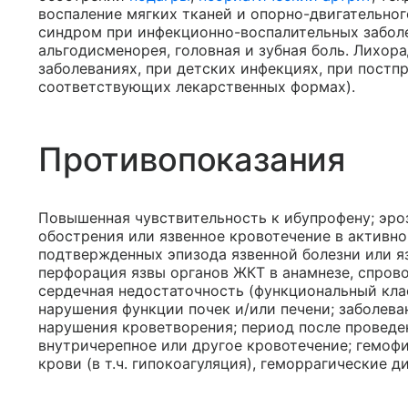
воспаление мягких тканей и опорно-двигательног
синдром при инфекционно-воспалительных заболе
альгодисменорея, головная и зубная боль. Лихо
заболеваниях, при детских инфекциях, при постп
соответствующих лекарственных формах).
Противопоказания
Повышенная чувствительность к ибупрофену; эро
обострения или язвенное кровотечение в активной
подтвержденных эпизода язвенной болезни или яз
перфорация язвы органов ЖКТ в анамнезе, спро
сердечная недостаточность (функциональный кла
нарушения функции почек и/или печени; заболеван
нарушения кроветворения; период после проведе
внутричерепное или другое кровотечение; гемоф
крови (в т.ч. гипокоагуляция), геморрагические д