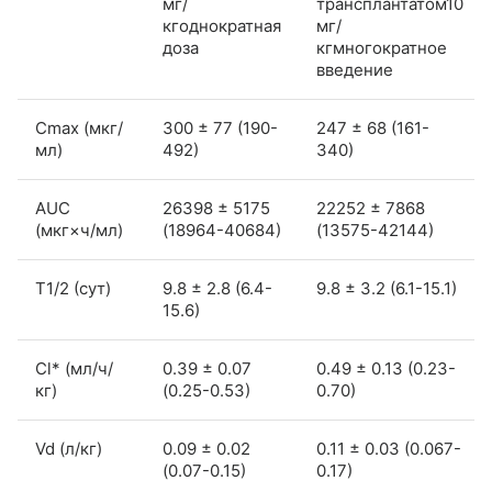
мг/
трансплантатом10
кгоднократная
мг/
доза
кгмногократное
введение
Cmax (мкг/
300 ± 77 (190-
247 ± 68 (161-
мл)
492)
340)
AUC
26398 ± 5175
22252 ± 7868
(мкг×ч/мл)
(18964-40684)
(13575-42144)
T1/2 (сут)
9.8 ± 2.8 (6.4-
9.8 ± 3.2 (6.1-15.1)
15.6)
Cl* (мл/ч/
0.39 ± 0.07
0.49 ± 0.13 (0.23-
кг)
(0.25-0.53)
0.70)
Vd (л/кг)
0.09 ± 0.02
0.11 ± 0.03 (0.067-
(0.07-0.15)
0.17)