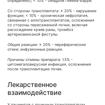
определено); < 10% - синдром Гийена-Барре.
Со стороны трансплантата:
≥ 20% - нарушение
функции; < 10% - хроническая нефропатия,
связанная с аллотрансплантатом, осложнения
со стороны пересаженной почки, включая
расхождение краев раны, тромбоз
артериовенозной фистулы.
Общие реакции:
≥ 20% - периферические
отеки; инфузионные реакции.
Причины отмены препарата:
1.5% -
цитомегаловирусная инфекция, осложнения
после трансплантации почек.
Лекарственное
взаимодействие
У пациентов с почечным трансплантатом,