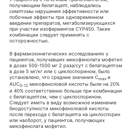
получающим белатацепт, наблюдались
симптомы нарушения эффективности или
побочные эффекты при одновременном
введении препаратов, метаболизирующихся
при участии изоферментов CYP450. Такие
комбинации следует применять с
осторожностью.
В фармакокинетических исследованиях у
пациентов, получавших микофенолата мофетил
в дозах 500-1500 мг 2 раза/сут с белатацептом
в дозе 5 мг/кг или с циклоспорином, было
установлено, что средние значения C
и
max
AUC
микофеноловой кислоты были на 20%
0-12
и 40% соответственно больше при комбинации
с белатацептом, чем с циклоспорином.
Следует иметь в виду возможное изменение
биодоступности микофеноловой кислоты
после перехода с белатацепта на циклоспорин
или наоборот, у пациентов, получающих
микофенолата мофетил.