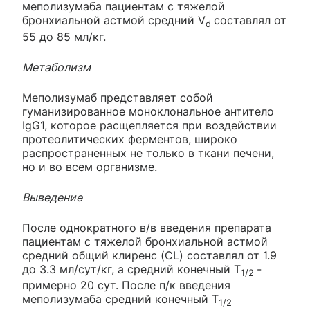
меполизумаба пациентам с тяжелой
бронхиальной астмой средний V
составлял от
d
55 до 85 мл/кг.
Метаболизм
Меполизумаб представляет собой
гуманизированное моноклональное антитело
IgG1, которое расщепляется при воздействии
протеолитических ферментов, широко
распространенных не только в ткани печени,
но и во всем организме.
Выведение
После однократного в/в введения препарата
пациентам с тяжелой бронхиальной астмой
средний общий клиренс (CL) составлял от 1.9
до 3.3 мл/сут/кг, а средний конечный T
-
1/2
примерно 20 сут. После п/к введения
меполизумаба средний конечный T
1/2