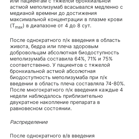
или пациентам с тяжелой бронхиальной
астмой меполизумаб всасывался медленно с
медианой времени до достижения
максимальной концентрации в плазме крови
(Т
) в диапазоне от 4 до 8 сут.
max
После однократного п/к введения в область
живота, бедра или плеча здоровым
добровольцам абсолютная биодоступность
меполизумаба составила 64%, 71% и 75%
соответственно. У пациентов с тяжелой
бронхиальной астмой абсолютная
биодоступность меполизумаба при п/к
введении в область плеча составляла 74-80%.
После многократного п/к введения каждые 4
недели наблюдалось приблизительно
двукратное накопление препарата в
равновесном состоянии.
Распределение
После однократного в/в введения