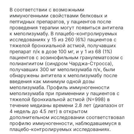
В соответствии с возможными
иммуногенными свойствами белковых и
пептидных препаратов, у пациентов после
проведения терапии могут появиться антитела
к меполизумабу. В плацебо-контролируемых
исследованиях у 15 из 260 (6%) пациентов с
тяжелой бронхиальной астмой, получавших
препарат п/к в дозе 100 мг, и у 1 из 68 (1%)
пациентов с эозинофильным гранулематозом с
полиангиитом (синдром Чарджа-Стросса),
получавших 300 мг меполизумаба п/к, были
обнаружены антитела к меполизумабу после
введения как минимум одной дозы
меполизумаба. Профиль иммуногенности
меполизумаба при применении у пациентов с
тяжелой бронхиальной астмой (N=998) в
течение медианы времени 2.8 лет (диапазон от
4 недель до 4.5 лет) в открытом
дополнительном исследовании соответствовал
профилю иммуногенности, наблюдавшемуся в
плацебо-контролируемых исследованиях.