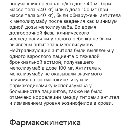
получавших препарат п/к в дозе 40 мг (при
массе тела <40 кг) или в дозе 100 мг (при
массе тела ≥40 кг), были обнаружены антитела
к меполизумабу после введения как минимум
одной дозы меполизумаба. Во время
долгосрочной фазы клинического
исследования ни у одного ребенка не были
выявлены антитела к меполизумабу.
Нейтрализующие антитела были выявлены у
одного взрослого пациента с тяжелой
бронхиальной астмой, получавшего
меполизумаб в дозе 100 мг. Антитела к
меполизумабу не оказывали значимого
влияния на фармакокинетику или
фармакодинамику меполизумаба у
большинства пациентов, также не было
отмечено корреляции между титрами антител
и изменением уровня эозинофилов в крови.
Фармакокинетика