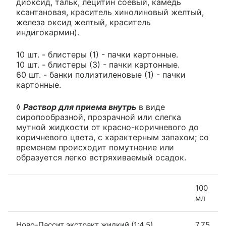
диоксид, тальк, лецитин соевый, камедь
ксантановая, краситель хинолиновый желтый,
железа оксид желтый, краситель
индигокармин).
10 шт. - блистеры (1) - пачки картонные.
10 шт. - блистеры (3) - пачки картонные.
60 шт. - банки полиэтиленовые (1) - пачки
картонные.
◊
Раствор для приема внутрь
в виде
сиропообразной, прозрачной или слегка
мутной жидкости от красно-коричневого до
коричневого цвета, с характерным запахом; со
временем происходит помутнение или
образуется легко встряхиваемый осадок.
100
мл
Ново-Пассит экстракт жидкий (1:4.5)
7.75