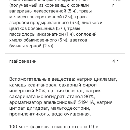
(получаемый из корневищ с корнями
г
валерианы лекарственной (5 ч), травы
мелиссы лекарственной (2 ч), травы
зверобоя продырявленного (5 ч), листьев и
цветков боярышника (5 ч), травы
пассифлоры инкарнатной (1 ч), соплодий
хмеля обыкновенного (5 ч), цветков
бузины черной (2 ч))
гвайфенезин
4 г
Вспомогательные вещества: натрия цикламат,
камедь ксантановая, сахарный сироп
инвертный 50%, натрия бензоат, натрия
сахарината моногидрат, этанол 96%,
ароматизатор апельсиновый 51941А, натрия
цитрат дигидрат, мальтодекстрин,
пропиленгликоль, вода очищенная.
100 мл - флаконы темного стекла (1) в