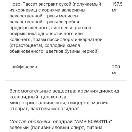
Ново-Пассит экстракт сухой (получаемый
157.5
из корневищ с корнями валерианы
мг
лекарственной, травы мелиссы
лекарственной, травы зверобоя
продырявленного, листьев и цветков
боярышника однопестичного или
колючего, травы пассифлоры инкарнатной
(страстоцвета), соплодий хмеля
обыкновенного, цветков бузины черной)
гвайфенезин
200
мг
Вспомогательные вещества: кремния диоксид
коллоидный, целлюлоза
микрокристаллическая, глицерол, магния
стеарат, лактозы моногидрат.
Состав оболочки:
опадрай "AMB 80W31115"
зеленый (поливиниловый спирт, титана