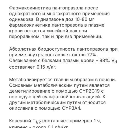
Фармакокинетика пантопразола после
однократного и многократного применения
одинакова. В диапазоне доз 10-80 мг
фармакокинетика пантопразола в плазме
крови остается линейной как при
пероральном, так и при в/в применении.
Абсолютная биодоступность пантопразола при
приеме внутрь составляет около 77%.
Связывание с белками плазмы крови - 98%. V
d
составляет 0,15 л/кг.
Метаболизируется главным образом в печени.
Основным метаболическим путем является
деметилирование с помощью CYP2C19 с
последующей сульфатной конъюгацией. К
другим метаболическим путям относится
окисление с помощью CYP3A4.
Конечный T
составляет примерно 1 ч,
1/2
клиренс - около 0.1 л/ч/кг.