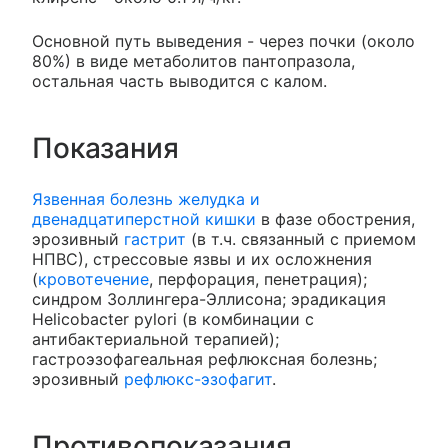
Основной путь выведения - через почки (около
80%) в виде метаболитов пантопразола,
остальная часть выводится с калом.
Показания
Язвенная болезнь желудка и
двенадцатиперстной кишки
в фазе обострения,
эрозивный
гастрит
(в т.ч. связанный с приемом
НПВС), стрессовые язвы и их осложнения
(
кровотечение
, перфорация, пенетрация);
синдром Золлингера-Эллисона; эрадикация
Helicobacter pylori (в комбинации с
антибактериальной терапией);
гастроэзофагеальная рефлюксная болезнь;
эрозивный
рефлюкс-эзофагит
.
Противопоказания