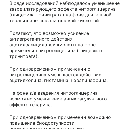
В ряде исследований наблюдалось уменьшение
вазодилатирующего эффекта нитроглицерина
(глицерила тринитрата) на фоне длительной
терапии ацетилсалициловой кислотой.
Полагают, что возможно усиление
антиагрегантного действия
ацетилсалициловой кислоты на фоне
применения нитроглицерина (глицерила
тринитрата).
При одновременном применении с
нитроглицерина уменьшается действие
ацетилхолина, гистамина, норэпинефрина.
На фоне в/в введения нитроглицерина
возможно уменьшение антикоагулянтного
эффекта гепарина.
При одновременном применении возможно
повышение биодоступности
дигидроэрготамина и снижение