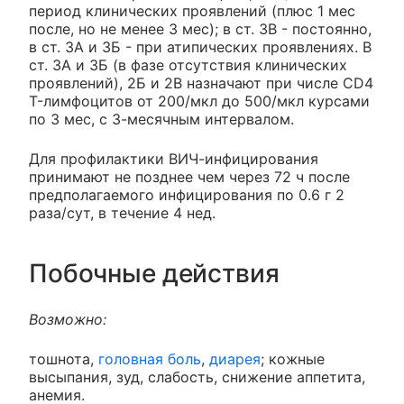
период клинических проявлений (плюс 1 мес
после, но не менее 3 мес); в ст. 3В - постоянно,
в ст. 3А и 3Б - при атипических проявлениях. В
ст. 3А и 3Б (в фазе отсутствия клинических
проявлений), 2Б и 2В назначают при числе CD4
T-лимфоцитов от 200/мкл до 500/мкл курсами
по 3 мес, с 3-месячным интервалом.
Для профилактики ВИЧ-инфицирования
принимают не позднее чем через 72 ч после
предполагаемого инфицирования по 0.6 г 2
раза/сут, в течение 4 нед.
Побочные действия
Возможно:
тошнота,
головная боль
,
диарея
; кожные
высыпания, зуд, слабость, снижение аппетита,
анемия.