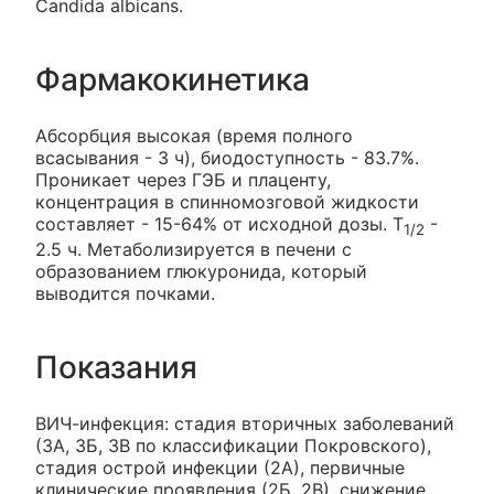
Candida albicans.
Фармакокинетика
Абсорбция высокая (время полного
всасывания - 3 ч), биодоступность - 83.7%.
Проникает через ГЭБ и плаценту,
концентрация в спинномозговой жидкости
составляет - 15-64% от исходной дозы. T
-
1/2
2.5 ч. Метаболизируется в печени с
образованием глюкуронида, который
выводится почками.
Показания
ВИЧ-инфекция: стадия вторичных заболеваний
(3А, 3Б, 3В по классификации Покровского),
стадия острой инфекции (2А), первичные
клинические проявления (2Б, 2В), снижение