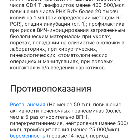
числа CD4 T-лимфоцитов менее 400-500/мкл,
повышение числа РНК ВИЧ более 20 тысяч
копий на 1 мл (при определении методом RT
PCR), стадия инкубации (ст. 1); профилактика
при риске ВИЧ-инфицирования загрязненным
биологическим материалом при уколах,
порезах, попадании на слизистые оболочки в
лабораториях, при хирургических,
гинекологических, стоматологических
операциях и манипуляциях, при половых
контактах и в/в введении наркотиков.
Противопоказания
Рвота
,
анемия
(Hb менее 50 г/л), повышение
активности печеночных трансаминаз (более
чем в 5 раз относительно ВГН),
гиперкреатининемия, нейтропения (менее 500/
мкл), тромбоцитопения (менее 25 000/мкл);
беременность
(первые 14 нед.), период