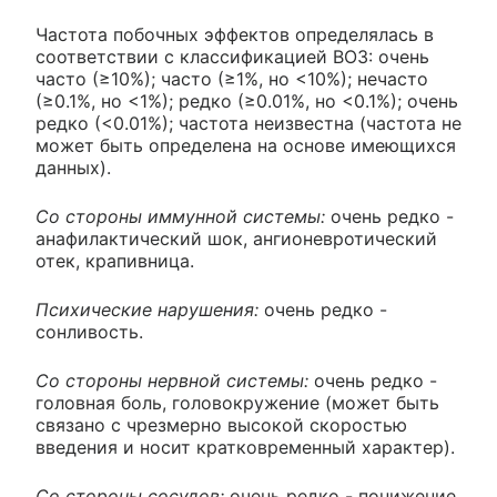
Частота побочных эффектов определялась в
соответствии с классификацией ВОЗ: очень
часто (≥10%); часто (≥1%, но <10%); нечасто
(≥0.1%, но <1%); редко (≥0.01%, но <0.1%); очень
редко (<0.01%); частота неизвестна (частота не
может быть определена на основе имеющихся
данных).
Со стороны иммунной системы:
очень редко -
анафилактический шок, ангионевротический
отек, крапивница.
Психические нарушения:
очень редко -
сонливость.
Со стороны нервной системы:
очень редко -
головная боль, головокружение (может быть
связано с чрезмерно высокой скоростью
введения и носит кратковременный характер).
Со стороны сосудов:
очень редко - понижение