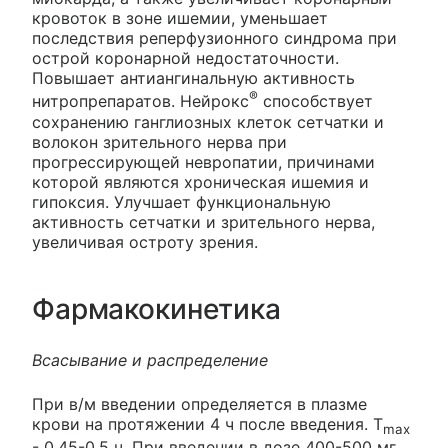
кровоток в зоне ишемии, уменьшает
последствия реперфузионного синдрома при
острой коронарной недостаточности.
Повышает антиангинальную активность
®
нитропрепаратов. Нейрокс
способствует
сохранению ганглиозных клеток сетчатки и
волокон зрительного нерва при
прогрессирующей невропатии, причинами
которой являются хроническая ишемия и
гипоксия. Улучшает функциональную
активность сетчатки и зрительного нерва,
увеличивая остроту зрения.
Фармакокинетика
Всасывание и распределение
При в/м введении определяется в плазме
крови на протяжении 4 ч после введения. T
max
- 0.45-0.5 ч. При введении в дозе 400-500 мг