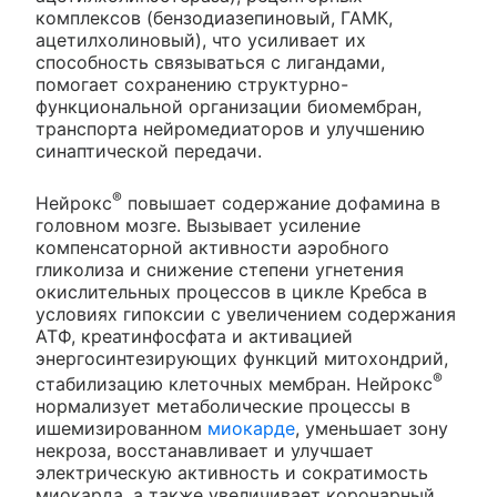
комплексов (бензодиазепиновый, ГАМК,
ацетилхолиновый), что усиливает их
способность связываться с лигандами,
помогает сохранению структурно-
функциональной организации биомембран,
транспорта нейромедиаторов и улучшению
синаптической передачи.
®
Нейрокс
повышает содержание дофамина в
головном мозге. Вызывает усиление
компенсаторной активности аэробного
гликолиза и снижение степени угнетения
окислительных процессов в цикле Кребса в
условиях гипоксии с увеличением содержания
АТФ, креатинфосфата и активацией
энергосинтезирующих функций митохондрий,
®
стабилизацию клеточных мембран. Нейрокс
нормализует метаболические процессы в
ишемизированном
миокарде
, уменьшает зону
некроза, восстанавливает и улучшает
электрическую активность и сократимость
миокарда, а также увеличивает коронарный