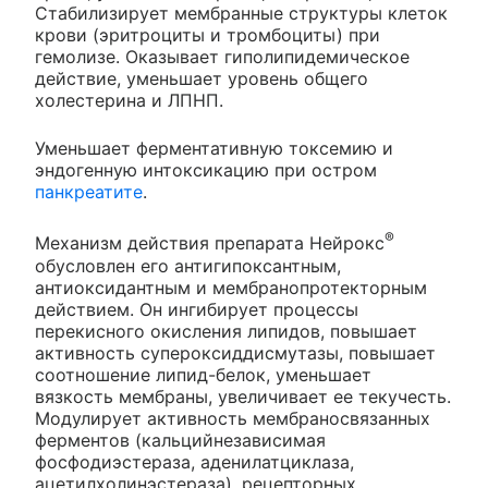
Стабилизирует мембранные структуры клеток
крови (эритроциты и тромбоциты) при
гемолизе. Оказывает гиполипидемическое
действие, уменьшает уровень общего
холестерина и ЛПНП.
Уменьшает ферментативную токсемию и
эндогенную интоксикацию при остром
панкреатите
.
®
Механизм действия препарата Нейрокс
обусловлен его антигипоксантным,
антиоксидантным и мембранопротекторным
действием. Он ингибирует процессы
перекисного окисления липидов, повышает
активность супероксиддисмутазы, повышает
соотношение липид-белок, уменьшает
вязкость мембраны, увеличивает ее текучесть.
Модулирует активность мембраносвязанных
ферментов (кальцийнезависимая
фосфодиэстераза, аденилатциклаза,
ацетилхолинэстераза), рецепторных