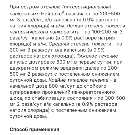
При остром отечном (интерстициальном)
®
панкреатите
Нейрокс
назначают по 200-500
мг 3 раза/сут, в/в капельно (в 0.9% растворе
натрия хлорида) и в/м.
Легкая степень тяжести
некротического панкреатита -
по 100-200 мг 3
раза/сут капельно (в 0.9% растворе натрия
хлорида) и в/м.
Средняя степень тяжести -
по
200 мг 3 раза/сут, в/в капельно (в 0.9%
растворе натрия хлорида).
Тяжелое течение -
в пульс-дозировке 800 мг в первые сутки, при
двукратном режиме введения; далее по 200-
500 мг 2 раза/сут с постепенным снижением
суточной дозы.
Крайне тяжелое течение -
в
начальной дозе 800 мг/сут до стойкого
купирования проявлений панкреатогенного
шока, по стабилизации состояния - по 300-500
мг 2 раза/сут в/в капельно (в 0.9% растворе
натрия хлорида) с постепенным снижением
суточной дозы.
Способ применения