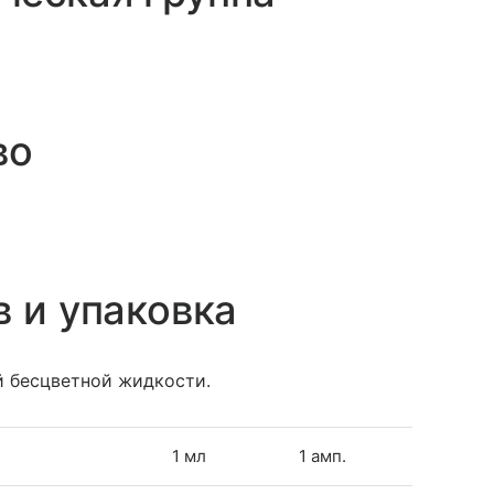
во
в и упаковка
й бесцветной жидкости.
1 мл
1 амп.