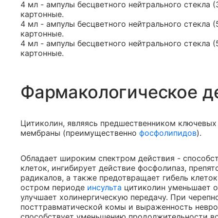
4 мл - ампулы бесцветного нейтрального стекла (3
картонные.
4 мл - ампулы бесцветного нейтрального стекла (5
картонные.
4 мл - ампулы бесцветного нейтрального стекла (
картонные.
Фармакологическое д
Цитиколин, являясь предшественником ключевых
мембраны (преимущественно
фосфолипидов
).
Обладает широким спектром действия - способс
клеток, ингибирует действие фосфолипаз, препя
радикалов, а также предотвращает гибель клеток
остром периоде
инсульта
цитиколин уменьшает об
улучшает холинергическую передачу. При черепн
посттравматической комы и выраженность неврол
способствует уменьшению продолжительности во