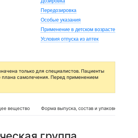
Дозировка
Передозировка
Особые указания
Применение в детском возрасте
Условия отпуска из аптек
начена только для специалистов. Пациенты
е плана самолечения. Перед применением
ее вещество
Форма выпуска, состав и упаковка
Фар
ческая группа